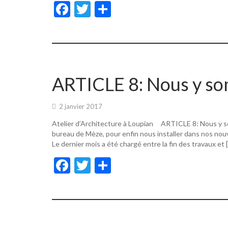
F
T
P
ac
w
ar
e
itt
ta
b
er
g
o
er
ARTICLE 8: Nous y s
o
k
2 janvier 2017
Atelier d’Architecture à Loupian ARTICLE 8: Nous y s
bureau de Mèze, pour enfin nous installer dans nos nouv
Le dernier mois a été chargé entre la fin des travaux et 
F
T
P
ac
w
ar
e
itt
ta
b
er
g