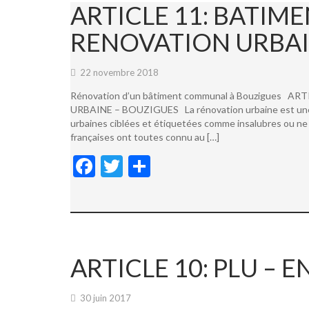
ARTICLE 11: BATI
RENOVATION URBAI
22 novembre 2018
Rénovation d’un bâtiment communal à Bouzigues
URBAINE – BOUZIGUES La rénovation urbaine est une not
urbaines ciblées et étiquetées comme insalubres ou ne 
françaises ont toutes connu au […]
F
T
P
ac
w
ar
e
itt
ta
b
er
g
o
er
ARTICLE 10: PLU –
o
k
30 juin 2017