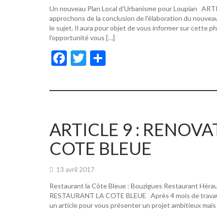
Un nouveau Plan Local d’Urbanisme pour Loupian A
approchons de la conclusion de l’élaboration du nouvea
le sujet. Il aura pour objet de vous informer sur cette p
l’opportunité vous […]
F
T
P
ac
w
ar
e
itt
ta
b
er
g
o
er
ARTICLE 9 : RENOV
o
COTE BLEUE
k
13 avril 2017
Restaurant la Côte Bleue : Bouzigues Restaurant Hér
RESTAURANT LA COTE BLEUE Après 4 mois de travaux, de
un article pour vous présenter un projet ambitieux mais