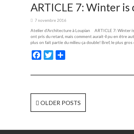
o
er
ARTICLE 7: Winter is 
o
k
7 novembre 2016
Atelier d’Architecture à Loupian ARTICLE 7: Winter i
ont pris du retard, mais comment aurait-il pu en être a
plus on fait partie du milieu ça double! Bref, le plus gros
F
T
P
ac
w
ar
e
itt
ta
b
er
g
o
er
o
P
OLDER POSTS
k
o
s