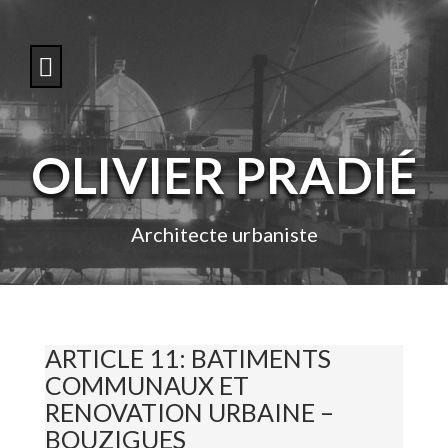
S
k
i
p
t
o
c
o
OLIVIER PRADIÉ
n
t
e
n
Architecte urbaniste
t
ARTICLE 11: BATIMENTS
COMMUNAUX ET
RENOVATION URBAINE –
BOUZIGUES