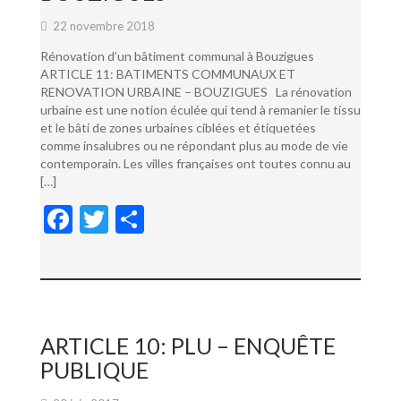
22 novembre 2018
Rénovation d’un bâtiment communal à Bouzigues
ARTICLE 11: BATIMENTS COMMUNAUX ET
RENOVATION URBAINE – BOUZIGUES La rénovation
urbaine est une notion éculée qui tend à remanier le tissu
et le bâti de zones urbaines ciblées et étiquetées
comme insalubres ou ne répondant plus au mode de vie
contemporain. Les villes françaises ont toutes connu au
[…]
F
T
P
ac
w
ar
e
itt
ta
b
er
g
o
er
ARTICLE 10: PLU – ENQUÊTE
o
PUBLIQUE
k