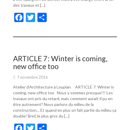
des travaux et […]
F
T
P
ac
w
ar
e
itt
ta
b
er
g
o
er
ARTICLE 7: Winter is coming,
o
new office too
k
7 novembre 2016
Atelier d’Architecture à Loupian ARTICLE 7: Winter is
coming, new office too Nous y sommes presque!!! Les
travaux ont pris du retard, mais comment aurait-il pu en
être autrement? Nous parlons du milieu de la
construction… Et quand en plus on fait partie du milieu ça
double! Bref, le plus gros du […]
F
T
P