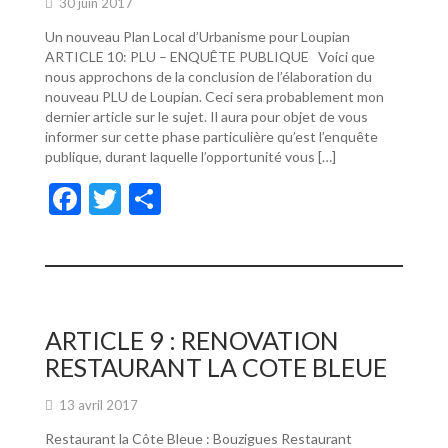
30 juin 2017
Un nouveau Plan Local d’Urbanisme pour Loupian
ARTICLE 10: PLU – ENQUÊTE PUBLIQUE Voici que
nous approchons de la conclusion de l’élaboration du
nouveau PLU de Loupian. Ceci sera probablement mon
dernier article sur le sujet. Il aura pour objet de vous
informer sur cette phase particulière qu’est l’enquête
publique, durant laquelle l’opportunité vous […]
F
T
P
ac
w
ar
e
itt
ta
b
er
g
o
er
ARTICLE 9 : RENOVATION
o
RESTAURANT LA COTE BLEUE
k
13 avril 2017
Restaurant la Côte Bleue : Bouzigues Restaurant