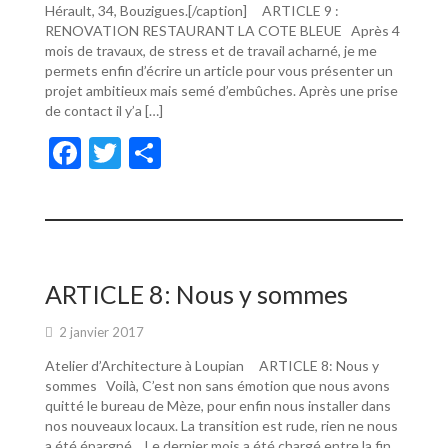
Hérault, 34, Bouzigues.[/caption] ARTICLE 9 :
RENOVATION RESTAURANT LA COTE BLEUE Après 4
mois de travaux, de stress et de travail acharné, je me
permets enfin d’écrire un article pour vous présenter un
projet ambitieux mais semé d’embûches. Après une prise
de contact il y’a […]
F
T
P
ac
w
ar
e
itt
ta
b
er
g
o
er
ARTICLE 8: Nous y sommes
o
2 janvier 2017
k
Atelier d’Architecture à Loupian ARTICLE 8: Nous y
sommes Voilà, C’est non sans émotion que nous avons
quitté le bureau de Mèze, pour enfin nous installer dans
nos nouveaux locaux. La transition est rude, rien ne nous
a été épargné… Le dernier mois a été chargé entre la fin