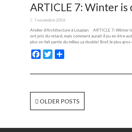
o
er
ARTICLE 7: Winter is 
o
k
7 novembre 2016
Atelier d’Architecture à Loupian ARTICLE 7: Winter i
ont pris du retard, mais comment aurait-il pu en être a
plus on fait partie du milieu ça double! Bref, le plus gros
F
T
P
ac
w
ar
e
itt
ta
b
er
g
o
er
o
P
OLDER POSTS
k
o
s