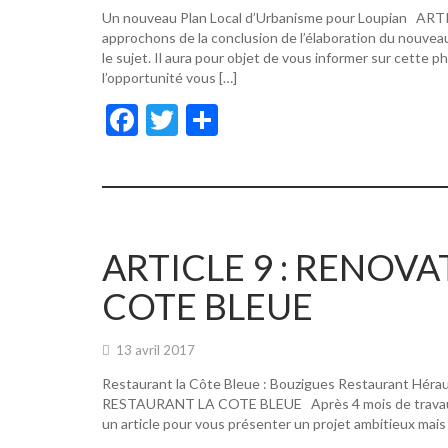
Un nouveau Plan Local d’Urbanisme pour Loupian A
approchons de la conclusion de l’élaboration du nouvea
le sujet. Il aura pour objet de vous informer sur cette p
l’opportunité vous […]
F
T
P
ac
w
ar
e
itt
ta
b
er
g
o
er
ARTICLE 9 : RENOV
o
COTE BLEUE
k
13 avril 2017
Restaurant la Côte Bleue : Bouzigues Restaurant Hér
RESTAURANT LA COTE BLEUE Après 4 mois de travaux, de
un article pour vous présenter un projet ambitieux mais