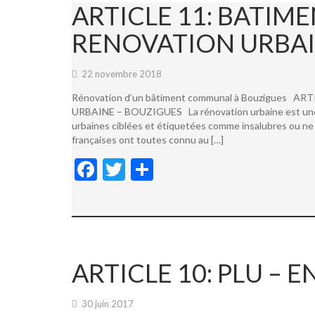
ARTICLE 11: BATI
RENOVATION URBAI
22 novembre 2018
Rénovation d’un bâtiment communal à Bouzigues
URBAINE – BOUZIGUES La rénovation urbaine est une not
urbaines ciblées et étiquetées comme insalubres ou ne 
françaises ont toutes connu au […]
F
T
P
ac
w
ar
e
itt
ta
b
er
g
o
er
ARTICLE 10: PLU –
o
k
30 juin 2017