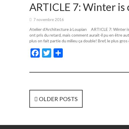
o
er
ARTICLE 7: Winter is 
o
k
7 novembre 2016
Atelier d’Architecture à Loupian ARTICLE 7: Winter i
ont pris du retard, mais comment aurait-il pu en être a
plus on fait partie du milieu ça double! Bref, le plus gros
F
T
P
ac
w
ar
e
itt
ta
b
er
g
o
er
o
P
OLDER POSTS
k
o
s