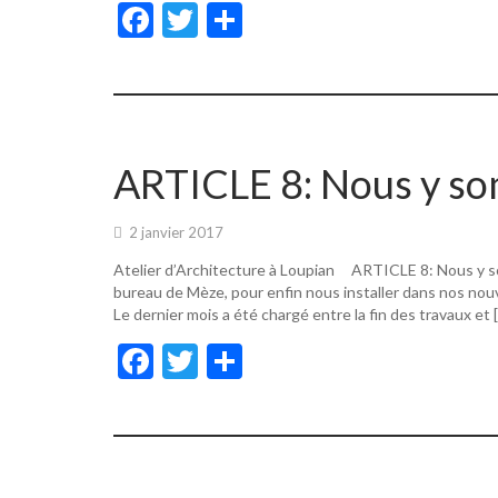
F
T
P
ac
w
ar
e
itt
ta
b
er
g
o
er
ARTICLE 8: Nous y s
o
k
2 janvier 2017
Atelier d’Architecture à Loupian ARTICLE 8: Nous y s
bureau de Mèze, pour enfin nous installer dans nos nouv
Le dernier mois a été chargé entre la fin des travaux et 
F
T
P
ac
w
ar
e
itt
ta
b
er
g