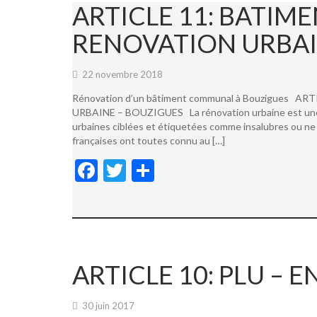
ARTICLE 11: BATI
RENOVATION URBAI
22 novembre 2018
Rénovation d’un bâtiment communal à Bouzigues
URBAINE – BOUZIGUES La rénovation urbaine est une not
urbaines ciblées et étiquetées comme insalubres ou ne 
françaises ont toutes connu au […]
F
T
P
ac
w
ar
e
itt
ta
b
er
g
o
er
ARTICLE 10: PLU –
o
k
30 juin 2017