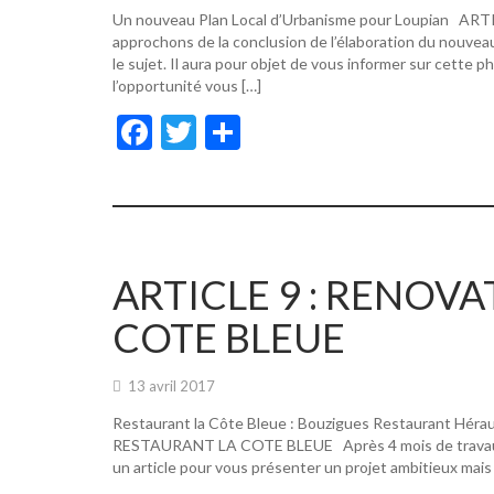
Un nouveau Plan Local d’Urbanisme pour Loupian A
approchons de la conclusion de l’élaboration du nouvea
le sujet. Il aura pour objet de vous informer sur cette p
l’opportunité vous […]
F
T
P
ac
w
ar
e
itt
ta
b
er
g
o
er
ARTICLE 9 : RENOV
o
COTE BLEUE
k
13 avril 2017
Restaurant la Côte Bleue : Bouzigues Restaurant Hér
RESTAURANT LA COTE BLEUE Après 4 mois de travaux, de
un article pour vous présenter un projet ambitieux mais