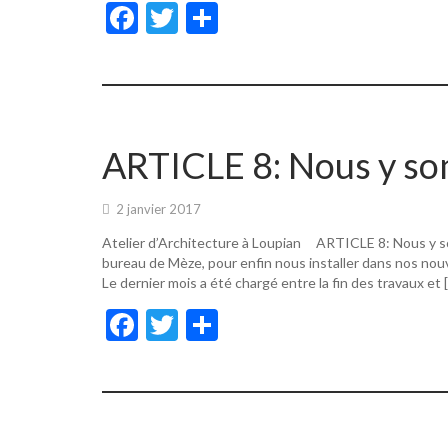
F
T
P
ac
w
ar
e
itt
ta
b
er
g
o
er
ARTICLE 8: Nous y s
o
k
2 janvier 2017
Atelier d’Architecture à Loupian ARTICLE 8: Nous y s
bureau de Mèze, pour enfin nous installer dans nos nouv
Le dernier mois a été chargé entre la fin des travaux et 
F
T
P
ac
w
ar
e
itt
ta
b
er
g