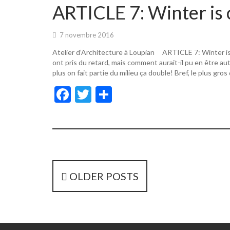
o
er
ARTICLE 7: Winter is 
o
k
7 novembre 2016
Atelier d’Architecture à Loupian ARTICLE 7: Winter i
ont pris du retard, mais comment aurait-il pu en être a
plus on fait partie du milieu ça double! Bref, le plus gros
F
T
P
ac
w
ar
e
itt
ta
b
er
g
o
er
o
P
OLDER POSTS
k
o
s