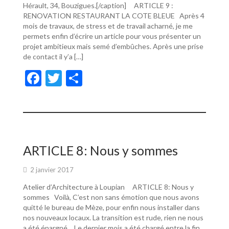
Hérault, 34, Bouzigues.[/caption] ARTICLE 9 :
RENOVATION RESTAURANT LA COTE BLEUE Après 4
mois de travaux, de stress et de travail acharné, je me
permets enfin d’écrire un article pour vous présenter un
projet ambitieux mais semé d’embûches. Après une prise
de contact il y’a […]
F
T
P
ac
w
ar
e
itt
ta
b
er
g
o
er
ARTICLE 8: Nous y sommes
o
2 janvier 2017
k
Atelier d’Architecture à Loupian ARTICLE 8: Nous y
sommes Voilà, C’est non sans émotion que nous avons
quitté le bureau de Mèze, pour enfin nous installer dans
nos nouveaux locaux. La transition est rude, rien ne nous
a été épargné… Le dernier mois a été chargé entre la fin