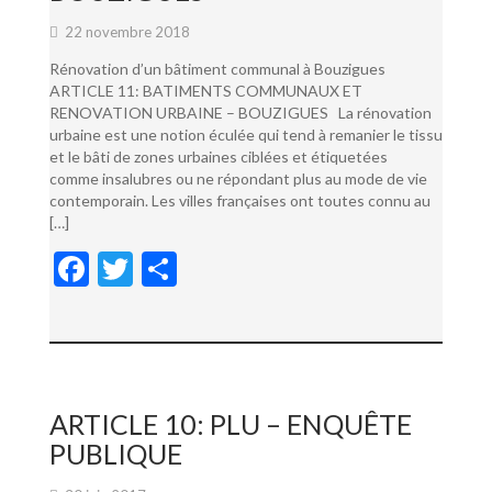
22 novembre 2018
Rénovation d’un bâtiment communal à Bouzigues
ARTICLE 11: BATIMENTS COMMUNAUX ET
RENOVATION URBAINE – BOUZIGUES La rénovation
urbaine est une notion éculée qui tend à remanier le tissu
et le bâti de zones urbaines ciblées et étiquetées
comme insalubres ou ne répondant plus au mode de vie
contemporain. Les villes françaises ont toutes connu au
[…]
F
T
P
ac
w
ar
e
itt
ta
b
er
g
o
er
ARTICLE 10: PLU – ENQUÊTE
o
PUBLIQUE
k