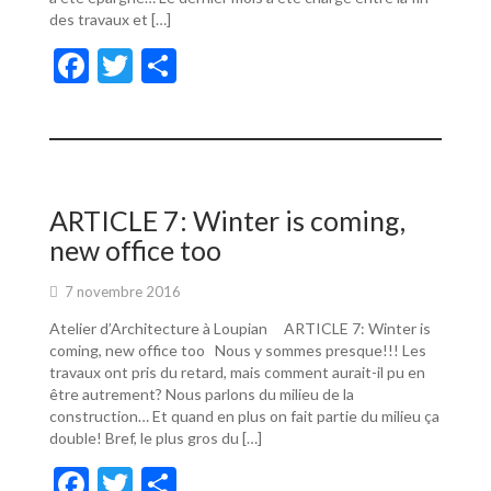
des travaux et […]
F
T
P
ac
w
ar
e
itt
ta
b
er
g
o
er
ARTICLE 7: Winter is coming,
o
new office too
k
7 novembre 2016
Atelier d’Architecture à Loupian ARTICLE 7: Winter is
coming, new office too Nous y sommes presque!!! Les
travaux ont pris du retard, mais comment aurait-il pu en
être autrement? Nous parlons du milieu de la
construction… Et quand en plus on fait partie du milieu ça
double! Bref, le plus gros du […]
F
T
P