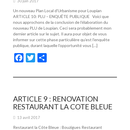
30 juin 2017
Un nouveau Plan Local d’Urbanisme pour Loupian
ARTICLE 10: PLU – ENQUÊTE PUBLIQUE Voici que
nous approchons de la conclusion de l’élaboration du
nouveau PLU de Loupian. Ceci sera probablement mon
dernier article sur le sujet. Il aura pour objet de vous
informer sur cette phase particulière qu’est l’enquête
publique, durant laquelle l’opportunité vous […]
F
T
P
ac
w
ar
e
itt
ta
b
er
g
o
er
ARTICLE 9 : RENOVATION
o
RESTAURANT LA COTE BLEUE
k
13 avril 2017
Restaurant la Côte Bleue : Bouzigues Restaurant