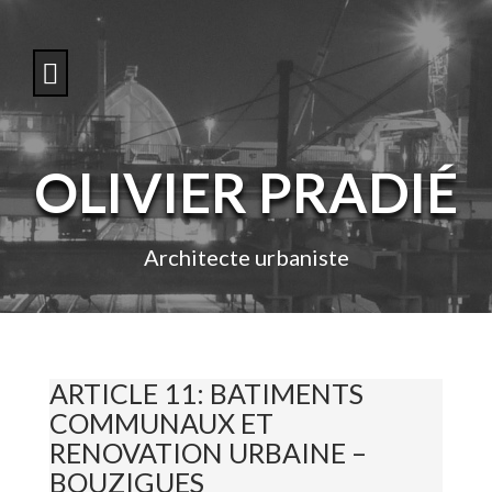
S
k
i
p
t
o
c
o
OLIVIER PRADIÉ
n
t
e
n
Architecte urbaniste
t
ARTICLE 11: BATIMENTS
COMMUNAUX ET
RENOVATION URBAINE –
BOUZIGUES