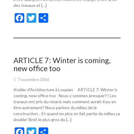
des travaux et […]
F
T
P
ac
w
ar
e
itt
ta
b
er
g
o
er
ARTICLE 7: Winter is coming,
o
new office too
k
7 novembre 2016
Atelier d’Architecture à Loupian ARTICLE 7: Winter is
coming, new office too Nous y sommes presque!!! Les
travaux ont pris du retard, mais comment aurait-il pu en
être autrement? Nous parlons du milieu de la
construction… Et quand en plus on fait partie du milieu ça
double! Bref, le plus gros du […]
F
T
P