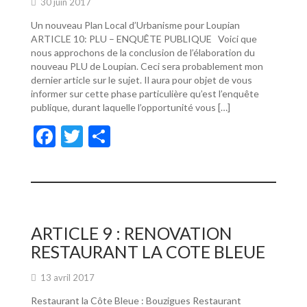
30 juin 2017
Un nouveau Plan Local d’Urbanisme pour Loupian
ARTICLE 10: PLU – ENQUÊTE PUBLIQUE Voici que
nous approchons de la conclusion de l’élaboration du
nouveau PLU de Loupian. Ceci sera probablement mon
dernier article sur le sujet. Il aura pour objet de vous
informer sur cette phase particulière qu’est l’enquête
publique, durant laquelle l’opportunité vous […]
F
T
P
ac
w
ar
e
itt
ta
b
er
g
o
er
ARTICLE 9 : RENOVATION
o
RESTAURANT LA COTE BLEUE
k
13 avril 2017
Restaurant la Côte Bleue : Bouzigues Restaurant