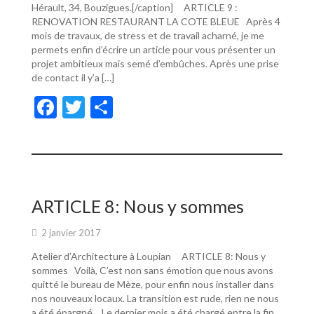
Hérault, 34, Bouzigues.[/caption] ARTICLE 9 :
RENOVATION RESTAURANT LA COTE BLEUE Après 4
mois de travaux, de stress et de travail acharné, je me
permets enfin d’écrire un article pour vous présenter un
projet ambitieux mais semé d’embûches. Après une prise
de contact il y’a […]
F
T
P
ac
w
ar
e
itt
ta
b
er
g
o
er
ARTICLE 8: Nous y sommes
o
2 janvier 2017
k
Atelier d’Architecture à Loupian ARTICLE 8: Nous y
sommes Voilà, C’est non sans émotion que nous avons
quitté le bureau de Mèze, pour enfin nous installer dans
nos nouveaux locaux. La transition est rude, rien ne nous
a été épargné… Le dernier mois a été chargé entre la fin