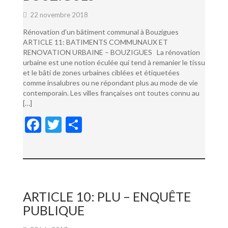
22 novembre 2018
Rénovation d’un bâtiment communal à Bouzigues
ARTICLE 11: BATIMENTS COMMUNAUX ET
RENOVATION URBAINE – BOUZIGUES La rénovation
urbaine est une notion éculée qui tend à remanier le tissu
et le bâti de zones urbaines ciblées et étiquetées
comme insalubres ou ne répondant plus au mode de vie
contemporain. Les villes françaises ont toutes connu au
[…]
F
T
P
ac
w
ar
e
itt
ta
b
er
g
o
er
ARTICLE 10: PLU – ENQUÊTE
o
PUBLIQUE
k