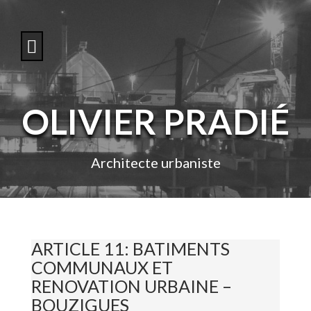
S
k
i
p
t
o
c
o
OLIVIER PRADIÉ
n
t
e
n
Architecte urbaniste
t
ARTICLE 11: BATIMENTS
COMMUNAUX ET
RENOVATION URBAINE –
BOUZIGUES