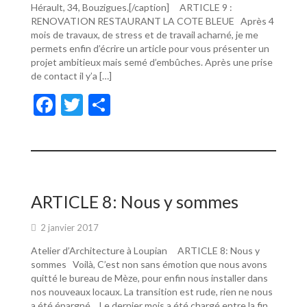
Hérault, 34, Bouzigues.[/caption] ARTICLE 9 :
RENOVATION RESTAURANT LA COTE BLEUE Après 4
mois de travaux, de stress et de travail acharné, je me
permets enfin d’écrire un article pour vous présenter un
projet ambitieux mais semé d’embûches. Après une prise
de contact il y’a […]
F
T
P
ac
w
ar
e
itt
ta
b
er
g
o
er
ARTICLE 8: Nous y sommes
o
2 janvier 2017
k
Atelier d’Architecture à Loupian ARTICLE 8: Nous y
sommes Voilà, C’est non sans émotion que nous avons
quitté le bureau de Mèze, pour enfin nous installer dans
nos nouveaux locaux. La transition est rude, rien ne nous
a été épargné… Le dernier mois a été chargé entre la fin