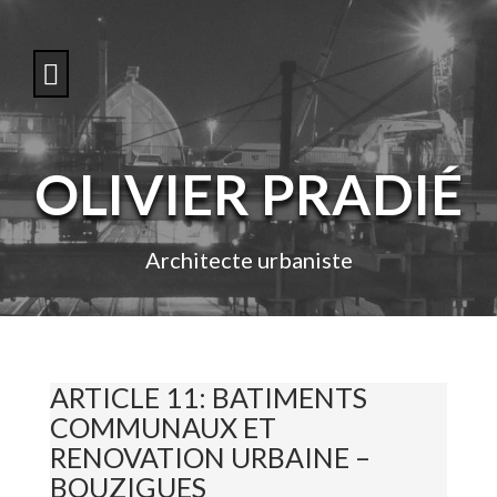
S
k
i
p
t
o
c
o
OLIVIER PRADIÉ
n
t
e
n
Architecte urbaniste
t
ARTICLE 11: BATIMENTS
COMMUNAUX ET
RENOVATION URBAINE –
BOUZIGUES