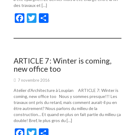
des travaux et […]
F
T
P
ac
w
ar
e
itt
ta
b
er
g
o
er
ARTICLE 7: Winter is coming,
o
new office too
k
7 novembre 2016
Atelier d’Architecture à Loupian ARTICLE 7: Winter is
coming, new office too Nous y sommes presque!!! Les
travaux ont pris du retard, mais comment aurait-il pu en
être autrement? Nous parlons du milieu de la
construction… Et quand en plus on fait partie du milieu ça
double! Bref, le plus gros du […]
F
T
P