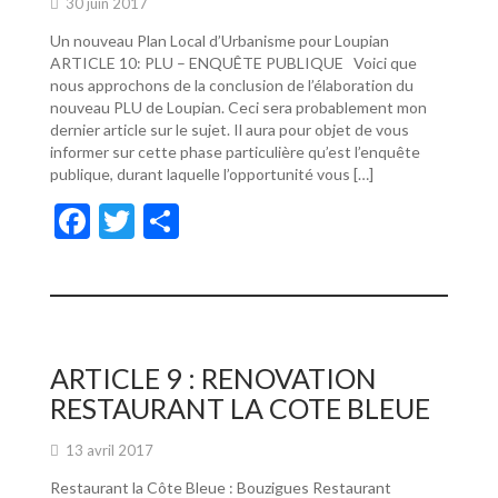
30 juin 2017
Un nouveau Plan Local d’Urbanisme pour Loupian
ARTICLE 10: PLU – ENQUÊTE PUBLIQUE Voici que
nous approchons de la conclusion de l’élaboration du
nouveau PLU de Loupian. Ceci sera probablement mon
dernier article sur le sujet. Il aura pour objet de vous
informer sur cette phase particulière qu’est l’enquête
publique, durant laquelle l’opportunité vous […]
F
T
P
ac
w
ar
e
itt
ta
b
er
g
o
er
ARTICLE 9 : RENOVATION
o
RESTAURANT LA COTE BLEUE
k
13 avril 2017
Restaurant la Côte Bleue : Bouzigues Restaurant