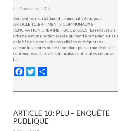
22 novembre 2018
Rénovation d’un bâtiment communal à Bouzigues
ARTICLE 11: BATIMENTS COMMUNAUX ET
RENOVATION URBAINE – BOUZIGUES La rénovation
urbaine est une notion éculée qui tend à remanier le tissu
et le bâti de zones urbaines ciblées et étiquetées
comme insalubres ou ne répondant plus au mode de vie
contemporain. Les villes françaises ont toutes connu au
[…]
F
T
P
ac
w
ar
e
itt
ta
b
er
g
o
er
ARTICLE 10: PLU – ENQUÊTE
o
PUBLIQUE
k