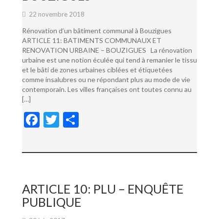
22 novembre 2018
Rénovation d’un bâtiment communal à Bouzigues
ARTICLE 11: BATIMENTS COMMUNAUX ET
RENOVATION URBAINE – BOUZIGUES La rénovation
urbaine est une notion éculée qui tend à remanier le tissu
et le bâti de zones urbaines ciblées et étiquetées
comme insalubres ou ne répondant plus au mode de vie
contemporain. Les villes françaises ont toutes connu au
[…]
F
T
P
ac
w
ar
e
itt
ta
b
er
g
o
er
ARTICLE 10: PLU – ENQUÊTE
o
PUBLIQUE
k