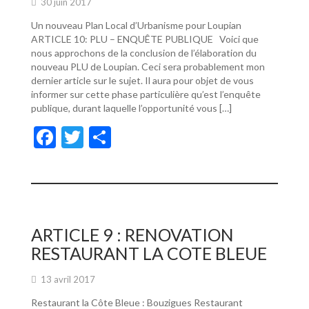
30 juin 2017
Un nouveau Plan Local d’Urbanisme pour Loupian
ARTICLE 10: PLU – ENQUÊTE PUBLIQUE Voici que
nous approchons de la conclusion de l’élaboration du
nouveau PLU de Loupian. Ceci sera probablement mon
dernier article sur le sujet. Il aura pour objet de vous
informer sur cette phase particulière qu’est l’enquête
publique, durant laquelle l’opportunité vous […]
F
T
P
ac
w
ar
e
itt
ta
b
er
g
o
er
ARTICLE 9 : RENOVATION
o
RESTAURANT LA COTE BLEUE
k
13 avril 2017
Restaurant la Côte Bleue : Bouzigues Restaurant