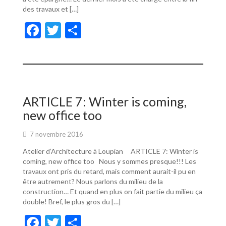
des travaux et […]
F
T
P
ac
w
ar
e
itt
ta
b
er
g
o
er
ARTICLE 7: Winter is coming,
o
new office too
k
7 novembre 2016
Atelier d’Architecture à Loupian ARTICLE 7: Winter is
coming, new office too Nous y sommes presque!!! Les
travaux ont pris du retard, mais comment aurait-il pu en
être autrement? Nous parlons du milieu de la
construction… Et quand en plus on fait partie du milieu ça
double! Bref, le plus gros du […]
F
T
P