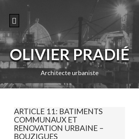
S
k
i
p
t
o
c
o
OLIVIER PRADIÉ
n
t
e
n
Architecte urbaniste
t
ARTICLE 11: BATIMENTS
COMMUNAUX ET
RENOVATION URBAINE –
BOUZIGUES