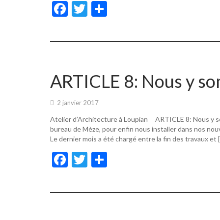
F
T
P
ac
w
ar
e
itt
ta
b
er
g
o
er
ARTICLE 8: Nous y s
o
k
2 janvier 2017
Atelier d’Architecture à Loupian ARTICLE 8: Nous y s
bureau de Mèze, pour enfin nous installer dans nos nouv
Le dernier mois a été chargé entre la fin des travaux et 
F
T
P
ac
w
ar
e
itt
ta
b
er
g