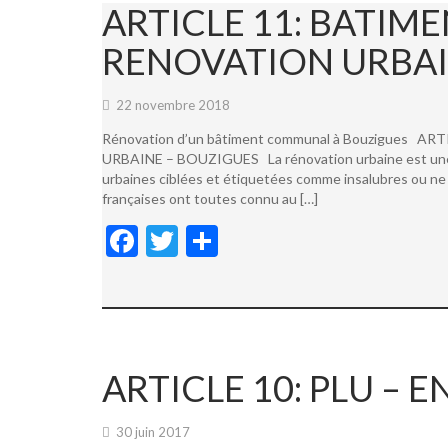
ARTICLE 11: BATI
RENOVATION URBAI
22 novembre 2018
Rénovation d’un bâtiment communal à Bouzigues
URBAINE – BOUZIGUES La rénovation urbaine est une not
urbaines ciblées et étiquetées comme insalubres ou ne 
françaises ont toutes connu au […]
F
T
P
ac
w
ar
e
itt
ta
b
er
g
o
er
ARTICLE 10: PLU –
o
k
30 juin 2017