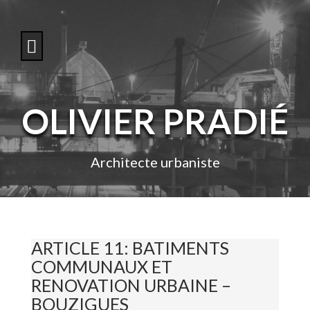
S
k
i
p
t
o
c
o
OLIVIER PRADIÉ
n
t
e
n
Architecte urbaniste
t
ARTICLE 11: BATIMENTS
COMMUNAUX ET
RENOVATION URBAINE –
BOUZIGUES