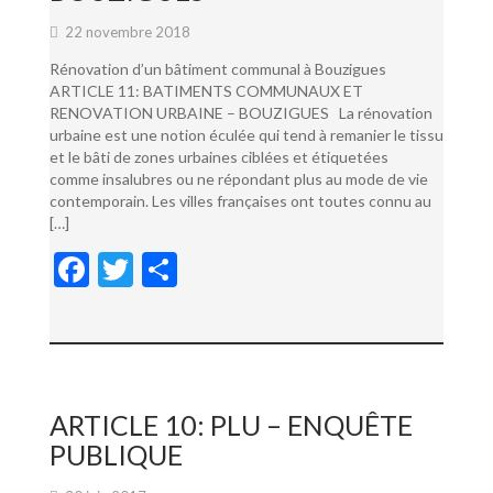
22 novembre 2018
Rénovation d’un bâtiment communal à Bouzigues
ARTICLE 11: BATIMENTS COMMUNAUX ET
RENOVATION URBAINE – BOUZIGUES La rénovation
urbaine est une notion éculée qui tend à remanier le tissu
et le bâti de zones urbaines ciblées et étiquetées
comme insalubres ou ne répondant plus au mode de vie
contemporain. Les villes françaises ont toutes connu au
[…]
F
T
P
ac
w
ar
e
itt
ta
b
er
g
o
er
ARTICLE 10: PLU – ENQUÊTE
o
PUBLIQUE
k