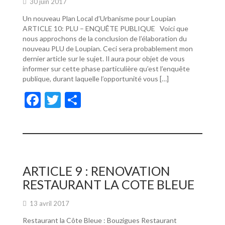
30 juin 2017
Un nouveau Plan Local d’Urbanisme pour Loupian
ARTICLE 10: PLU – ENQUÊTE PUBLIQUE Voici que
nous approchons de la conclusion de l’élaboration du
nouveau PLU de Loupian. Ceci sera probablement mon
dernier article sur le sujet. Il aura pour objet de vous
informer sur cette phase particulière qu’est l’enquête
publique, durant laquelle l’opportunité vous […]
F
T
P
ac
w
ar
e
itt
ta
b
er
g
o
er
ARTICLE 9 : RENOVATION
o
RESTAURANT LA COTE BLEUE
k
13 avril 2017
Restaurant la Côte Bleue : Bouzigues Restaurant