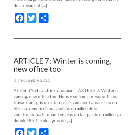
des travaux et […]
F
T
P
ac
w
ar
e
itt
ta
b
er
g
o
er
ARTICLE 7: Winter is coming,
o
new office too
k
7 novembre 2016
Atelier d’Architecture à Loupian ARTICLE 7: Winter is
coming, new office too Nous y sommes presque!!! Les
travaux ont pris du retard, mais comment aurait-il pu en
être autrement? Nous parlons du milieu de la
construction… Et quand en plus on fait partie du milieu ça
double! Bref, le plus gros du […]
F
T
P