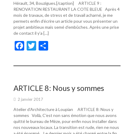
Hérault, 34, Bouzigues.[/caption] ARTICLE 9 :
RENOVATION RESTAURANT LA COTE BLEUE Après 4
mois de travaux, de stress et de travail acharné, je me
permets enfin d’écrire un article pour vous présenter un
projet ambitieux mais semé d’embûches. Après une prise
de contact il y’a […]
F
T
P
ac
w
ar
e
itt
ta
b
er
g
o
er
ARTICLE 8: Nous y sommes
o
2 janvier 2017
k
Atelier d’Architecture à Loupian ARTICLE 8: Nous y
sommes Voilà, C’est non sans émotion que nous avons
quitté le bureau de Mèze, pour enfin nous installer dans
nos nouveaux locaux. La transition est rude, rien ne nous
a été épargné… Le dernier mois a été chargé entre la fin