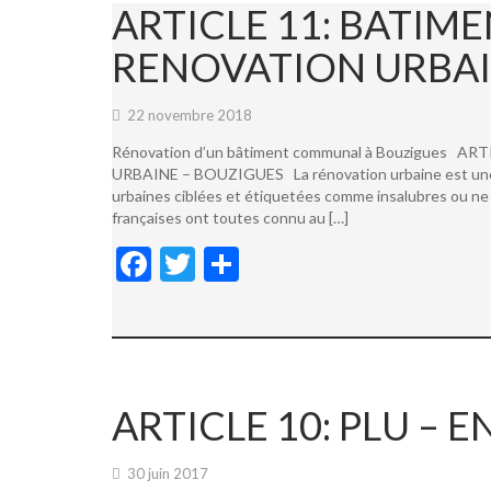
ARTICLE 11: BATI
RENOVATION URBAI
22 novembre 2018
Rénovation d’un bâtiment communal à Bouzigues
URBAINE – BOUZIGUES La rénovation urbaine est une not
urbaines ciblées et étiquetées comme insalubres ou ne 
françaises ont toutes connu au […]
F
T
P
ac
w
ar
e
itt
ta
b
er
g
o
er
ARTICLE 10: PLU –
o
k
30 juin 2017