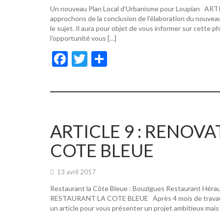
Un nouveau Plan Local d’Urbanisme pour Loupian A
approchons de la conclusion de l’élaboration du nouvea
le sujet. Il aura pour objet de vous informer sur cette p
l’opportunité vous […]
F
T
P
ac
w
ar
e
itt
ta
b
er
g
o
er
ARTICLE 9 : RENOV
o
COTE BLEUE
k
13 avril 2017
Restaurant la Côte Bleue : Bouzigues Restaurant Hér
RESTAURANT LA COTE BLEUE Après 4 mois de travaux, de
un article pour vous présenter un projet ambitieux mais