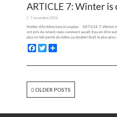
o
er
ARTICLE 7: Winter is 
o
k
7 novembre 2016
Atelier d’Architecture à Loupian ARTICLE 7: Winter i
ont pris du retard, mais comment aurait-il pu en être a
plus on fait partie du milieu ça double! Bref, le plus gros
F
T
P
ac
w
ar
e
itt
ta
b
er
g
o
er
o
P
OLDER POSTS
k
o
s