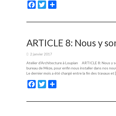
F
T
P
ac
w
ar
e
itt
ta
b
er
g
o
er
ARTICLE 8: Nous y s
o
k
2 janvier 2017
Atelier d’Architecture à Loupian ARTICLE 8: Nous y s
bureau de Mèze, pour enfin nous installer dans nos nouv
Le dernier mois a été chargé entre la fin des travaux et 
F
T
P
ac
w
ar
e
itt
ta
b
er
g