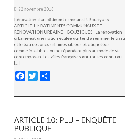
22 novembre 2018
Rénovation d’un bâtiment communal à Bouzigues
ARTICLE 11: BATIMENTS COMMUNAUX ET
RENOVATION URBAINE – BOUZIGUES La rénovation
urbaine est une notion éculée qui tend à remanier le tissu
et le bâti de zones urbaines ciblées et étiquetées
comme insalubres ou ne répondant plus au mode de vie
contemporain. Les villes françaises ont toutes connu au
[…]
F
T
P
ac
w
ar
e
itt
ta
b
er
g
o
er
ARTICLE 10: PLU – ENQUÊTE
o
PUBLIQUE
k