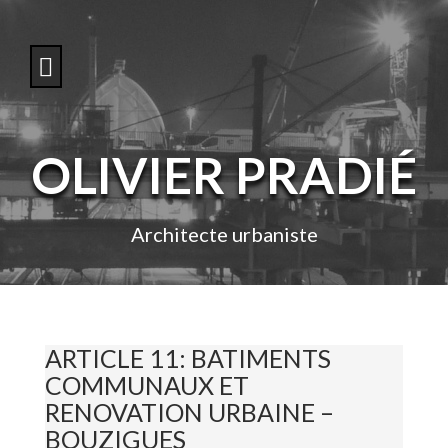
S
k
i
p
t
o
c
o
OLIVIER PRADIÉ
n
t
e
n
Architecte urbaniste
t
ARTICLE 11: BATIMENTS
COMMUNAUX ET
RENOVATION URBAINE –
BOUZIGUES