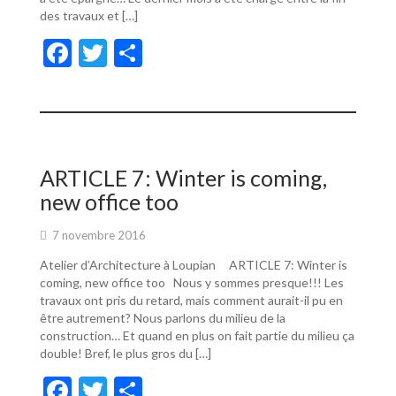
des travaux et […]
F
T
P
ac
w
ar
e
itt
ta
b
er
g
o
er
ARTICLE 7: Winter is coming,
o
new office too
k
7 novembre 2016
Atelier d’Architecture à Loupian ARTICLE 7: Winter is
coming, new office too Nous y sommes presque!!! Les
travaux ont pris du retard, mais comment aurait-il pu en
être autrement? Nous parlons du milieu de la
construction… Et quand en plus on fait partie du milieu ça
double! Bref, le plus gros du […]
F
T
P