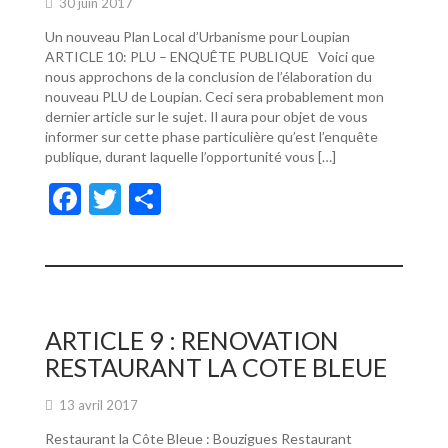
30 juin 2017
Un nouveau Plan Local d’Urbanisme pour Loupian
ARTICLE 10: PLU – ENQUÊTE PUBLIQUE Voici que
nous approchons de la conclusion de l’élaboration du
nouveau PLU de Loupian. Ceci sera probablement mon
dernier article sur le sujet. Il aura pour objet de vous
informer sur cette phase particulière qu’est l’enquête
publique, durant laquelle l’opportunité vous […]
F
T
P
ac
w
ar
e
itt
ta
b
er
g
o
er
ARTICLE 9 : RENOVATION
o
RESTAURANT LA COTE BLEUE
k
13 avril 2017
Restaurant la Côte Bleue : Bouzigues Restaurant