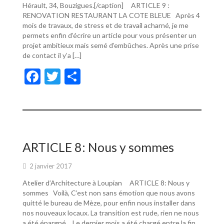
Hérault, 34, Bouzigues.[/caption] ARTICLE 9 :
RENOVATION RESTAURANT LA COTE BLEUE Après 4
mois de travaux, de stress et de travail acharné, je me
permets enfin d’écrire un article pour vous présenter un
projet ambitieux mais semé d’embûches. Après une prise
de contact il y’a […]
F
T
P
ac
w
ar
e
itt
ta
b
er
g
o
er
ARTICLE 8: Nous y sommes
o
2 janvier 2017
k
Atelier d’Architecture à Loupian ARTICLE 8: Nous y
sommes Voilà, C’est non sans émotion que nous avons
quitté le bureau de Mèze, pour enfin nous installer dans
nos nouveaux locaux. La transition est rude, rien ne nous
a été épargné… Le dernier mois a été chargé entre la fin