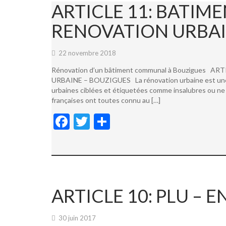
ARTICLE 11: BATI
RENOVATION URBAI
22 novembre 2018
Rénovation d’un bâtiment communal à Bouzigues
URBAINE – BOUZIGUES La rénovation urbaine est une not
urbaines ciblées et étiquetées comme insalubres ou ne 
françaises ont toutes connu au […]
F
T
P
ac
w
ar
e
itt
ta
b
er
g
o
er
ARTICLE 10: PLU –
o
k
30 juin 2017