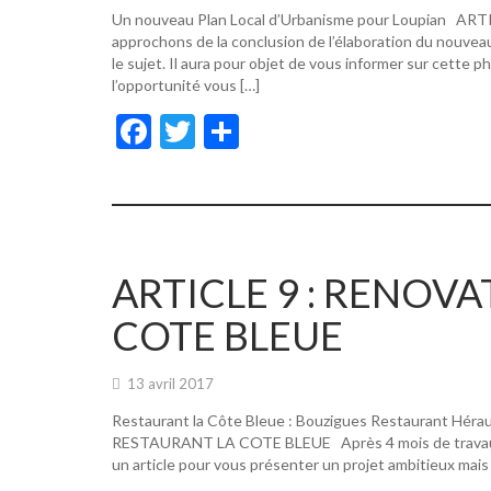
Un nouveau Plan Local d’Urbanisme pour Loupian A
approchons de la conclusion de l’élaboration du nouvea
le sujet. Il aura pour objet de vous informer sur cette p
l’opportunité vous […]
F
T
P
ac
w
ar
e
itt
ta
b
er
g
o
er
ARTICLE 9 : RENOV
o
COTE BLEUE
k
13 avril 2017
Restaurant la Côte Bleue : Bouzigues Restaurant Hér
RESTAURANT LA COTE BLEUE Après 4 mois de travaux, de
un article pour vous présenter un projet ambitieux mais