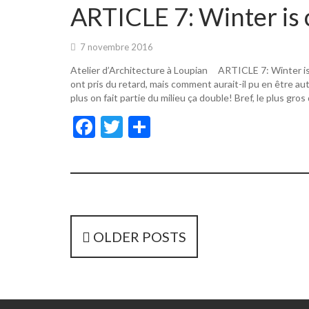
o
er
ARTICLE 7: Winter is 
o
k
7 novembre 2016
Atelier d’Architecture à Loupian ARTICLE 7: Winter i
ont pris du retard, mais comment aurait-il pu en être a
plus on fait partie du milieu ça double! Bref, le plus gros
F
T
P
ac
w
ar
e
itt
ta
b
er
g
o
er
o
P
OLDER POSTS
k
o
s