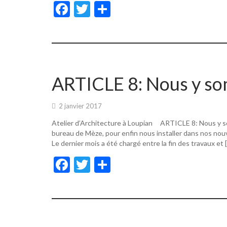
F
T
P
ac
w
ar
e
itt
ta
b
er
g
o
er
ARTICLE 8: Nous y s
o
k
2 janvier 2017
Atelier d’Architecture à Loupian ARTICLE 8: Nous y s
bureau de Mèze, pour enfin nous installer dans nos nouv
Le dernier mois a été chargé entre la fin des travaux et 
F
T
P
ac
w
ar
e
itt
ta
b
er
g