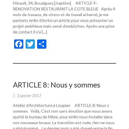
Hérault, 34, Bouzigues.[/caption] ARTICLE 9 :
RENOVATION RESTAURANT LA COTE BLEUE Après 4
mois de travaux, de stress et de travail acharné, je me
permets enfin d’écrire un article pour vous présenter un
projet ambitieux mais semé d’embûches. Après une prise
de contact il y’a […]
F
T
P
ac
w
ar
e
itt
ta
b
er
g
o
er
ARTICLE 8: Nous y sommes
o
2 janvier 2017
k
Atelier d’Architecture à Loupian ARTICLE 8: Nous y
sommes Voilà, C’est non sans émotion que nous avons
quitté le bureau de Mèze, pour enfin nous installer dans
nos nouveaux locaux. La transition est rude, rien ne nous
a été épargné… Le dernier mois a été chargé entre la fin