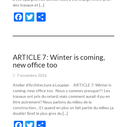
des travaux et […]
F
T
P
ac
w
ar
e
itt
ta
b
er
g
o
er
ARTICLE 7: Winter is coming,
o
new office too
k
7 novembre 2016
Atelier d’Architecture à Loupian ARTICLE 7: Winter is
coming, new office too Nous y sommes presque!!! Les
travaux ont pris du retard, mais comment aurait-il pu en
être autrement? Nous parlons du milieu de la
construction… Et quand en plus on fait partie du milieu ça
double! Bref, le plus gros du […]
F
T
P