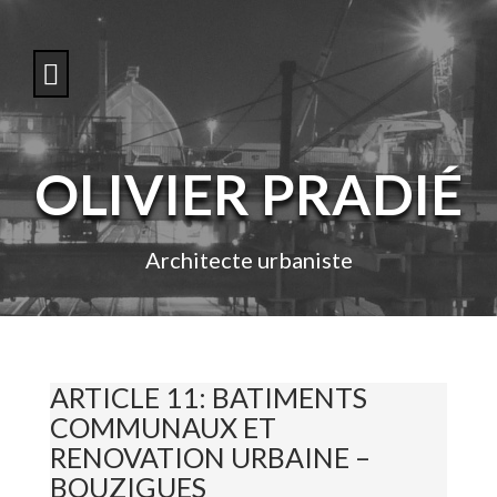
S
k
i
p
t
o
c
o
OLIVIER PRADIÉ
n
t
e
n
Architecte urbaniste
t
ARTICLE 11: BATIMENTS
COMMUNAUX ET
RENOVATION URBAINE –
BOUZIGUES