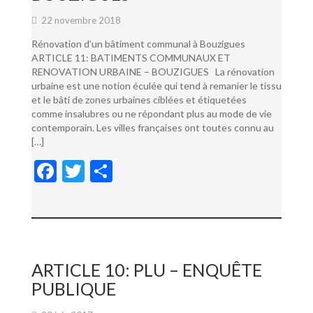
22 novembre 2018
Rénovation d’un bâtiment communal à Bouzigues
ARTICLE 11: BATIMENTS COMMUNAUX ET
RENOVATION URBAINE – BOUZIGUES La rénovation
urbaine est une notion éculée qui tend à remanier le tissu
et le bâti de zones urbaines ciblées et étiquetées
comme insalubres ou ne répondant plus au mode de vie
contemporain. Les villes françaises ont toutes connu au
[…]
F
T
P
ac
w
ar
e
itt
ta
b
er
g
o
er
ARTICLE 10: PLU – ENQUÊTE
o
PUBLIQUE
k