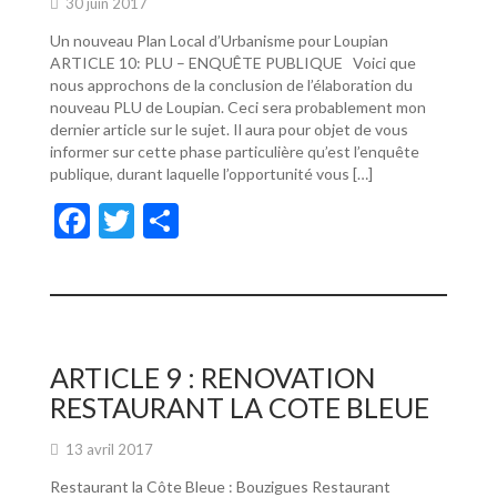
30 juin 2017
Un nouveau Plan Local d’Urbanisme pour Loupian
ARTICLE 10: PLU – ENQUÊTE PUBLIQUE Voici que
nous approchons de la conclusion de l’élaboration du
nouveau PLU de Loupian. Ceci sera probablement mon
dernier article sur le sujet. Il aura pour objet de vous
informer sur cette phase particulière qu’est l’enquête
publique, durant laquelle l’opportunité vous […]
F
T
P
ac
w
ar
e
itt
ta
b
er
g
o
er
ARTICLE 9 : RENOVATION
o
RESTAURANT LA COTE BLEUE
k
13 avril 2017
Restaurant la Côte Bleue : Bouzigues Restaurant