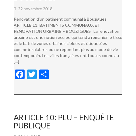
22 novembre 2018
Rénovation d’un bâtiment communal à Bouzigues
ARTICLE 11: BATIMENTS COMMUNAUX ET
RENOVATION URBAINE – BOUZIGUES La rénovation
urbaine est une notion éculée qui tend à remanier le tissu
et le bâti de zones urbaines ciblées et étiquetées
comme insalubres ou ne répondant plus au mode de vie
contemporain. Les villes françaises ont toutes connu au
[…]
F
T
P
ac
w
ar
e
itt
ta
b
er
g
o
er
ARTICLE 10: PLU – ENQUÊTE
o
PUBLIQUE
k