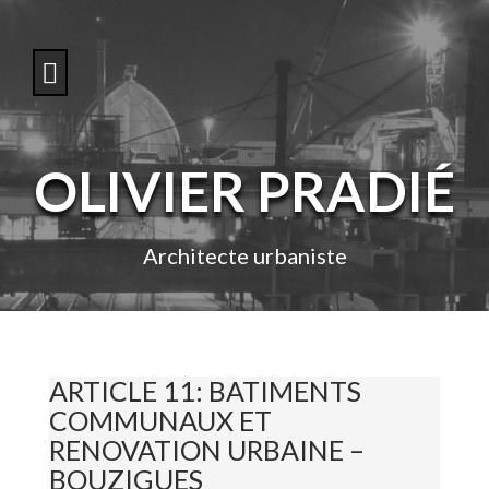
S
k
i
p
t
o
c
o
OLIVIER PRADIÉ
n
t
e
n
Architecte urbaniste
t
ARTICLE 11: BATIMENTS
COMMUNAUX ET
RENOVATION URBAINE –
BOUZIGUES