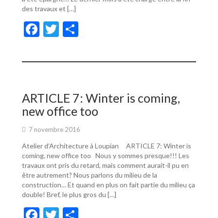
des travaux et […]
F
T
P
ac
w
ar
e
itt
ta
b
er
g
o
er
ARTICLE 7: Winter is coming,
o
new office too
k
7 novembre 2016
Atelier d’Architecture à Loupian ARTICLE 7: Winter is
coming, new office too Nous y sommes presque!!! Les
travaux ont pris du retard, mais comment aurait-il pu en
être autrement? Nous parlons du milieu de la
construction… Et quand en plus on fait partie du milieu ça
double! Bref, le plus gros du […]
F
T
P