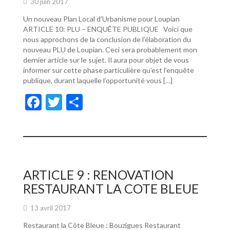
30 juin 2017
Un nouveau Plan Local d’Urbanisme pour Loupian
ARTICLE 10: PLU – ENQUÊTE PUBLIQUE Voici que
nous approchons de la conclusion de l’élaboration du
nouveau PLU de Loupian. Ceci sera probablement mon
dernier article sur le sujet. Il aura pour objet de vous
informer sur cette phase particulière qu’est l’enquête
publique, durant laquelle l’opportunité vous […]
F
T
P
ac
w
ar
e
itt
ta
b
er
g
o
er
ARTICLE 9 : RENOVATION
o
RESTAURANT LA COTE BLEUE
k
13 avril 2017
Restaurant la Côte Bleue : Bouzigues Restaurant