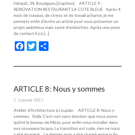
Hérault, 34, Bouzigues.[/caption] ARTICLE 9 :
RENOVATION RESTAURANT LA COTE BLEUE Après 4
mois de travaux, de stress et de travail acharné, je me
permets enfin d’écrire un article pour vous présenter un
projet ambitieux mais semé d’embûches. Après une prise
de contact il y’a […]
F
T
P
ac
w
ar
e
itt
ta
b
er
g
o
er
ARTICLE 8: Nous y sommes
o
2 janvier 2017
k
Atelier d’Architecture à Loupian ARTICLE 8: Nous y
sommes Voilà, C’est non sans émotion que nous avons
quitté le bureau de Mèze, pour enfin nous installer dans
nos nouveaux locaux. La transition est rude, rien ne nous
a été épargné… Le dernier mois a été chargé entre la fin