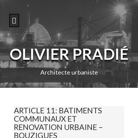
S
k
i
p
t
o
c
o
OLIVIER PRADIÉ
n
t
e
n
Architecte urbaniste
t
ARTICLE 11: BATIMENTS
COMMUNAUX ET
RENOVATION URBAINE –
BOUZIGUES