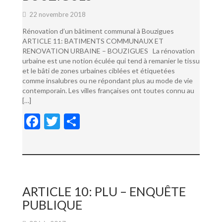
22 novembre 2018
Rénovation d’un bâtiment communal à Bouzigues
ARTICLE 11: BATIMENTS COMMUNAUX ET
RENOVATION URBAINE – BOUZIGUES La rénovation
urbaine est une notion éculée qui tend à remanier le tissu
et le bâti de zones urbaines ciblées et étiquetées
comme insalubres ou ne répondant plus au mode de vie
contemporain. Les villes françaises ont toutes connu au
[…]
F
T
P
ac
w
ar
e
itt
ta
b
er
g
o
er
ARTICLE 10: PLU – ENQUÊTE
o
PUBLIQUE
k