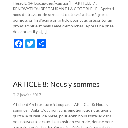
Hérault, 34, Bouzigues.[/caption] ARTICLE 9 :
RENOVATION RESTAURANT LA COTE BLEUE Après 4
mois de travaux, de stress et de travail acharné, je me
permets enfin d’écrire un article pour vous présenter un
projet ambitieux mais semé d’embûches. Après une prise
de contact il y’a […]
F
T
P
ac
w
ar
e
itt
ta
b
er
g
o
er
ARTICLE 8: Nous y sommes
o
2 janvier 2017
k
Atelier d’Architecture à Loupian ARTICLE 8: Nous y
sommes Voilà, C’est non sans émotion que nous avons
quitté le bureau de Mèze, pour enfin nous installer dans
nos nouveaux locaux. La transition est rude, rien ne nous
a été épargné… Le dernier mois a été chargé entre la fin