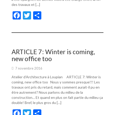
des travaux et […]
F
T
P
ac
w
ar
e
itt
ta
b
er
g
o
er
ARTICLE 7: Winter is coming,
o
new office too
k
7 novembre 2016
Atelier d’Architecture à Loupian ARTICLE 7: Winter is
coming, new office too Nous y sommes presque!!! Les
travaux ont pris du retard, mais comment aurait-il pu en
être autrement? Nous parlons du milieu de la
construction… Et quand en plus on fait partie du milieu ça
double! Bref, le plus gros du […]
F
T
P