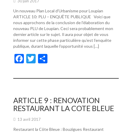
30 juin 2017
Un nouveau Plan Local d’Urbanisme pour Loupian
ARTICLE 10: PLU – ENQUÊTE PUBLIQUE Voici que
nous approchons de la conclusion de l’élaboration du
nouveau PLU de Loupian. Ceci sera probablement mon
dernier article sur le sujet. Il aura pour objet de vous
informer sur cette phase particulière qu’est l’enquête
publique, durant laquelle l’opportunité vous […]
F
T
P
ac
w
ar
e
itt
ta
b
er
g
o
er
ARTICLE 9 : RENOVATION
o
RESTAURANT LA COTE BLEUE
k
13 avril 2017
Restaurant la Côte Bleue : Bouzigues Restaurant