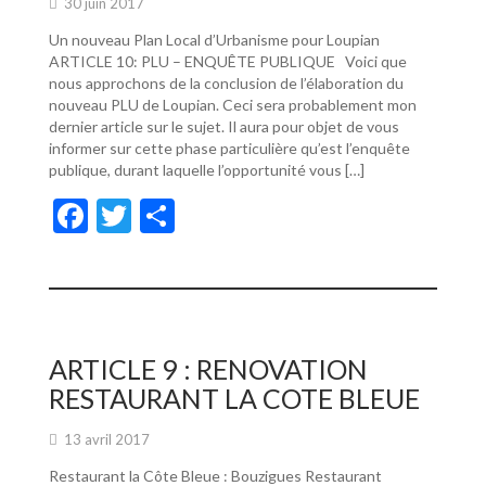
30 juin 2017
Un nouveau Plan Local d’Urbanisme pour Loupian
ARTICLE 10: PLU – ENQUÊTE PUBLIQUE Voici que
nous approchons de la conclusion de l’élaboration du
nouveau PLU de Loupian. Ceci sera probablement mon
dernier article sur le sujet. Il aura pour objet de vous
informer sur cette phase particulière qu’est l’enquête
publique, durant laquelle l’opportunité vous […]
F
T
P
ac
w
ar
e
itt
ta
b
er
g
o
er
ARTICLE 9 : RENOVATION
o
RESTAURANT LA COTE BLEUE
k
13 avril 2017
Restaurant la Côte Bleue : Bouzigues Restaurant