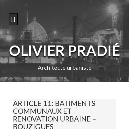
S
k
i
p
t
o
c
o
OLIVIER PRADIÉ
n
t
e
n
Architecte urbaniste
t
ARTICLE 11: BATIMENTS
COMMUNAUX ET
RENOVATION URBAINE –
BOUZIGUES