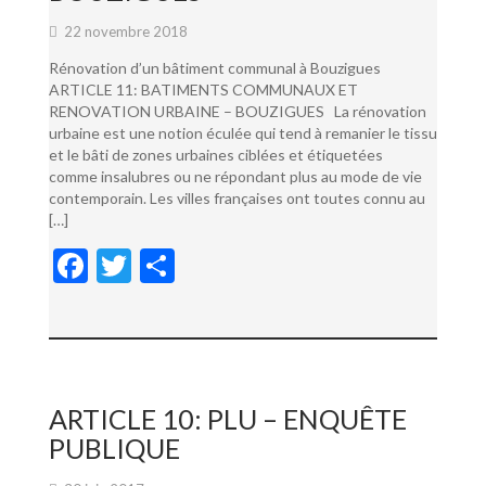
22 novembre 2018
Rénovation d’un bâtiment communal à Bouzigues
ARTICLE 11: BATIMENTS COMMUNAUX ET
RENOVATION URBAINE – BOUZIGUES La rénovation
urbaine est une notion éculée qui tend à remanier le tissu
et le bâti de zones urbaines ciblées et étiquetées
comme insalubres ou ne répondant plus au mode de vie
contemporain. Les villes françaises ont toutes connu au
[…]
F
T
P
ac
w
ar
e
itt
ta
b
er
g
o
er
ARTICLE 10: PLU – ENQUÊTE
o
PUBLIQUE
k