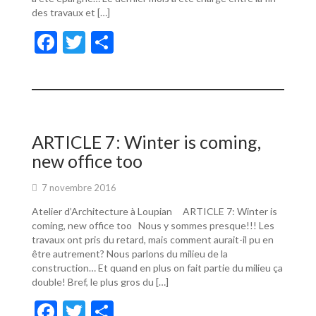
des travaux et […]
F
T
P
ac
w
ar
e
itt
ta
b
er
g
o
er
ARTICLE 7: Winter is coming,
o
new office too
k
7 novembre 2016
Atelier d’Architecture à Loupian ARTICLE 7: Winter is
coming, new office too Nous y sommes presque!!! Les
travaux ont pris du retard, mais comment aurait-il pu en
être autrement? Nous parlons du milieu de la
construction… Et quand en plus on fait partie du milieu ça
double! Bref, le plus gros du […]
F
T
P