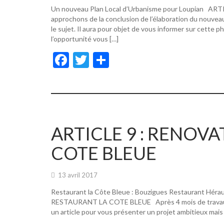
Un nouveau Plan Local d’Urbanisme pour Loupian A
approchons de la conclusion de l’élaboration du nouvea
le sujet. Il aura pour objet de vous informer sur cette p
l’opportunité vous […]
F
T
P
ac
w
ar
e
itt
ta
b
er
g
o
er
ARTICLE 9 : RENOV
o
COTE BLEUE
k
13 avril 2017
Restaurant la Côte Bleue : Bouzigues Restaurant Hér
RESTAURANT LA COTE BLEUE Après 4 mois de travaux, de
un article pour vous présenter un projet ambitieux mais