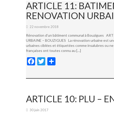
ARTICLE 11: BATI
RENOVATION URBAI
22 novembre 2018
Rénovation d’un bâtiment communal à Bouzigues
URBAINE – BOUZIGUES La rénovation urbaine est une not
urbaines ciblées et étiquetées comme insalubres ou ne 
françaises ont toutes connu au […]
F
T
P
ac
w
ar
e
itt
ta
b
er
g
o
er
ARTICLE 10: PLU –
o
k
30 juin 2017