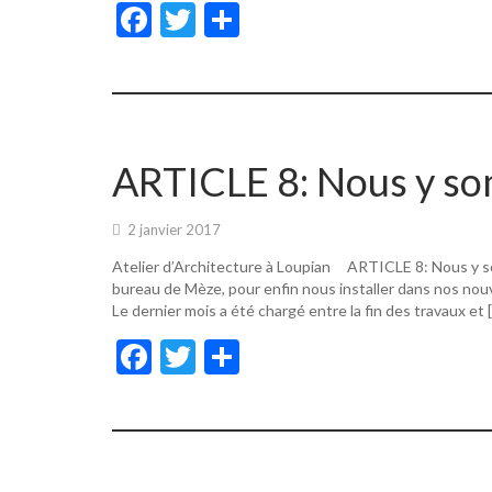
F
T
P
ac
w
ar
e
itt
ta
b
er
g
o
er
ARTICLE 8: Nous y s
o
k
2 janvier 2017
Atelier d’Architecture à Loupian ARTICLE 8: Nous y s
bureau de Mèze, pour enfin nous installer dans nos nouv
Le dernier mois a été chargé entre la fin des travaux et 
F
T
P
ac
w
ar
e
itt
ta
b
er
g