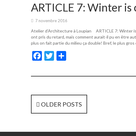
o
er
ARTICLE 7: Winter is 
o
k
7 novembre 2016
Atelier d’Architecture à Loupian ARTICLE 7: Winter i
ont pris du retard, mais comment aurait-il pu en être a
plus on fait partie du milieu ça double! Bref, le plus gros
F
T
P
ac
w
ar
e
itt
ta
b
er
g
o
er
o
P
OLDER POSTS
k
o
s