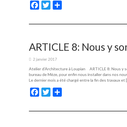
F
T
P
ac
w
ar
e
itt
ta
b
er
g
o
er
ARTICLE 8: Nous y s
o
k
2 janvier 2017
Atelier d’Architecture à Loupian ARTICLE 8: Nous y s
bureau de Mèze, pour enfin nous installer dans nos nouv
Le dernier mois a été chargé entre la fin des travaux et 
F
T
P
ac
w
ar
e
itt
ta
b
er
g