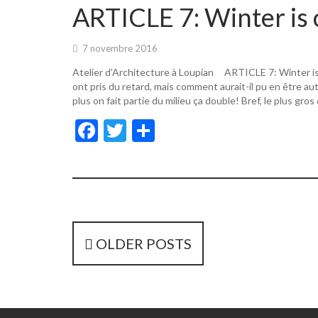
o
er
ARTICLE 7: Winter is 
o
k
7 novembre 2016
Atelier d’Architecture à Loupian ARTICLE 7: Winter i
ont pris du retard, mais comment aurait-il pu en être a
plus on fait partie du milieu ça double! Bref, le plus gros
F
T
P
ac
w
ar
e
itt
ta
b
er
g
o
er
o
P
OLDER POSTS
k
o
s