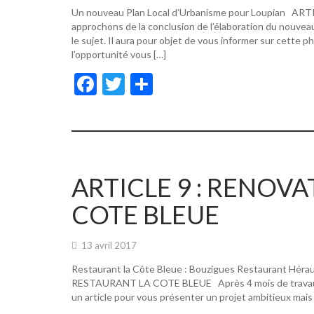
Un nouveau Plan Local d’Urbanisme pour Loupian A
approchons de la conclusion de l’élaboration du nouvea
le sujet. Il aura pour objet de vous informer sur cette p
l’opportunité vous […]
F
T
P
ac
w
ar
e
itt
ta
b
er
g
o
er
ARTICLE 9 : RENOV
o
COTE BLEUE
k
13 avril 2017
Restaurant la Côte Bleue : Bouzigues Restaurant Hér
RESTAURANT LA COTE BLEUE Après 4 mois de travaux, de
un article pour vous présenter un projet ambitieux mais