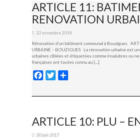
ARTICLE 11: BATI
RENOVATION URBAI
22 novembre 2018
Rénovation d’un bâtiment communal à Bouzigues
URBAINE – BOUZIGUES La rénovation urbaine est une not
urbaines ciblées et étiquetées comme insalubres ou ne 
françaises ont toutes connu au […]
F
T
P
ac
w
ar
e
itt
ta
b
er
g
o
er
ARTICLE 10: PLU –
o
k
30 juin 2017