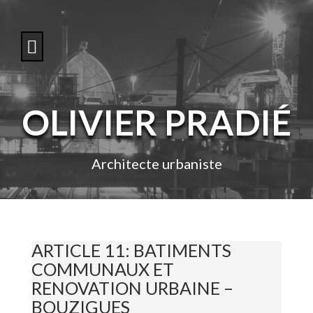
S
k
i
p
t
o
c
o
OLIVIER PRADIÉ
n
t
e
n
Architecte urbaniste
t
ARTICLE 11: BATIMENTS
COMMUNAUX ET
RENOVATION URBAINE –
BOUZIGUES