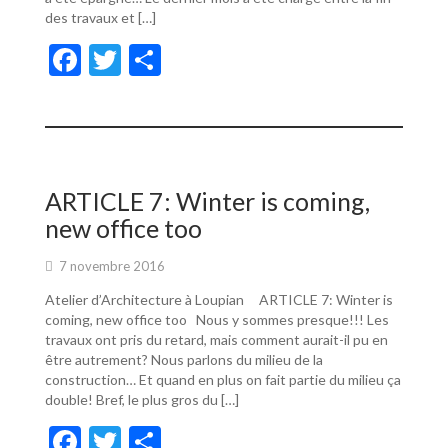
des travaux et […]
F
T
P
ac
w
ar
e
itt
ta
b
er
g
o
er
ARTICLE 7: Winter is coming,
o
new office too
k
7 novembre 2016
Atelier d’Architecture à Loupian ARTICLE 7: Winter is
coming, new office too Nous y sommes presque!!! Les
travaux ont pris du retard, mais comment aurait-il pu en
être autrement? Nous parlons du milieu de la
construction… Et quand en plus on fait partie du milieu ça
double! Bref, le plus gros du […]
F
T
P