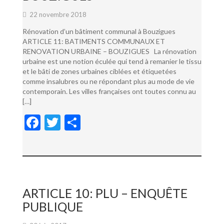
22 novembre 2018
Rénovation d’un bâtiment communal à Bouzigues
ARTICLE 11: BATIMENTS COMMUNAUX ET
RENOVATION URBAINE – BOUZIGUES La rénovation
urbaine est une notion éculée qui tend à remanier le tissu
et le bâti de zones urbaines ciblées et étiquetées
comme insalubres ou ne répondant plus au mode de vie
contemporain. Les villes françaises ont toutes connu au
[…]
F
T
P
ac
w
ar
e
itt
ta
b
er
g
o
er
ARTICLE 10: PLU – ENQUÊTE
o
PUBLIQUE
k