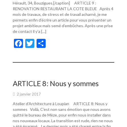
Hérault, 34, Bouzigues.[/caption] ARTICLE 9 :
RENOVATION RESTAURANT LA COTE BLEUE Après 4
mois de travaux, de stress et de travail acharné, je me
permets enfin d’écrire un article pour vous présenter un
projet ambitieux mais semé d’embûches. Après une prise
de contact il y’a […]
F
T
P
ac
w
ar
e
itt
ta
b
er
g
o
er
ARTICLE 8: Nous y sommes
o
2 janvier 2017
k
Atelier d’Architecture à Loupian ARTICLE 8: Nous y
sommes Voilà, C’est non sans émotion que nous avons
quitté le bureau de Mèze, pour enfin nous installer dans
nos nouveaux locaux. La transition est rude, rien ne nous
a été épargné… Le dernier mois a été chargé entre la fin