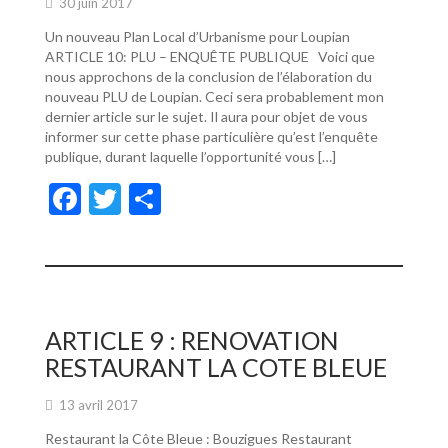
30 juin 2017
Un nouveau Plan Local d’Urbanisme pour Loupian
ARTICLE 10: PLU – ENQUÊTE PUBLIQUE Voici que
nous approchons de la conclusion de l’élaboration du
nouveau PLU de Loupian. Ceci sera probablement mon
dernier article sur le sujet. Il aura pour objet de vous
informer sur cette phase particulière qu’est l’enquête
publique, durant laquelle l’opportunité vous […]
F
T
P
ac
w
ar
e
itt
ta
b
er
g
o
er
ARTICLE 9 : RENOVATION
o
RESTAURANT LA COTE BLEUE
k
13 avril 2017
Restaurant la Côte Bleue : Bouzigues Restaurant