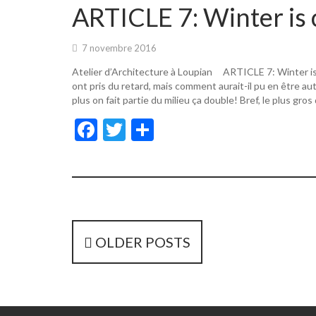
o
er
ARTICLE 7: Winter is 
o
k
7 novembre 2016
Atelier d’Architecture à Loupian ARTICLE 7: Winter i
ont pris du retard, mais comment aurait-il pu en être a
plus on fait partie du milieu ça double! Bref, le plus gros
F
T
P
ac
w
ar
e
itt
ta
b
er
g
o
er
o
P
OLDER POSTS
k
o
s