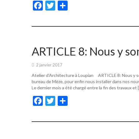
F
T
P
ac
w
ar
e
itt
ta
b
er
g
o
er
ARTICLE 8: Nous y s
o
k
2 janvier 2017
Atelier d’Architecture à Loupian ARTICLE 8: Nous y s
bureau de Mèze, pour enfin nous installer dans nos nouv
Le dernier mois a été chargé entre la fin des travaux et 
F
T
P
ac
w
ar
e
itt
ta
b
er
g