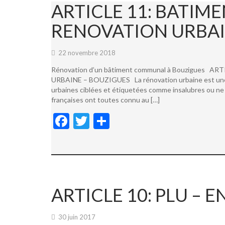
ARTICLE 11: BATI
RENOVATION URBAI
22 novembre 2018
Rénovation d’un bâtiment communal à Bouzigues
URBAINE – BOUZIGUES La rénovation urbaine est une not
urbaines ciblées et étiquetées comme insalubres ou ne 
françaises ont toutes connu au […]
F
T
P
ac
w
ar
e
itt
ta
b
er
g
o
er
ARTICLE 10: PLU –
o
k
30 juin 2017