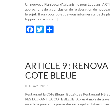
Un nouveau Plan Local d’Urbanisme pour Loupian A
approchons de la conclusion de l’élaboration du nouvea
le sujet. Il aura pour objet de vous informer sur cette p
l’opportunité vous […]
F
T
P
ac
w
ar
e
itt
ta
b
er
g
o
er
ARTICLE 9 : RENOV
o
COTE BLEUE
k
13 avril 2017
Restaurant la Côte Bleue : Bouzigues Restaurant Hér
RESTAURANT LA COTE BLEUE Après 4 mois de travaux, de
un article pour vous présenter un projet ambitieux mais