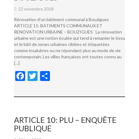
22 novembre 2018
Rénovation d’un bâtiment communal à Bouzigues
ARTICLE 11: BATIMENTS COMMUNAUX ET
RENOVATION URBAINE – BOUZIGUES La rénovation
urbaine est une notion éculée qui tend à remanier le tissu
et le bâti de zones urbaines ciblées et étiquetées
comme insalubres ou ne répondant plus au mode de vie
contemporain. Les villes françaises ont toutes connu au
[…]
F
T
P
ac
w
ar
e
itt
ta
b
er
g
o
er
ARTICLE 10: PLU – ENQUÊTE
o
PUBLIQUE
k