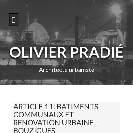
S
k
i
p
t
o
c
o
OLIVIER PRADIÉ
n
t
e
n
Architecte urbaniste
t
ARTICLE 11: BATIMENTS
COMMUNAUX ET
RENOVATION URBAINE –
BOUZIGUES