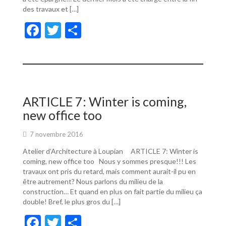
des travaux et […]
F
T
P
ac
w
ar
e
itt
ta
b
er
g
o
er
ARTICLE 7: Winter is coming,
o
new office too
k
7 novembre 2016
Atelier d’Architecture à Loupian ARTICLE 7: Winter is
coming, new office too Nous y sommes presque!!! Les
travaux ont pris du retard, mais comment aurait-il pu en
être autrement? Nous parlons du milieu de la
construction… Et quand en plus on fait partie du milieu ça
double! Bref, le plus gros du […]
F
T
P