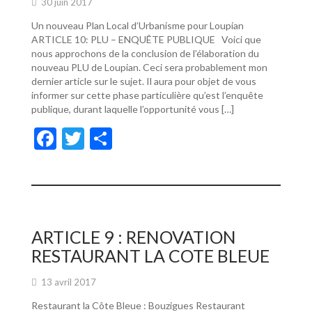
30 juin 2017
Un nouveau Plan Local d’Urbanisme pour Loupian
ARTICLE 10: PLU – ENQUÊTE PUBLIQUE Voici que
nous approchons de la conclusion de l’élaboration du
nouveau PLU de Loupian. Ceci sera probablement mon
dernier article sur le sujet. Il aura pour objet de vous
informer sur cette phase particulière qu’est l’enquête
publique, durant laquelle l’opportunité vous […]
F
T
P
ac
w
ar
e
itt
ta
b
er
g
o
er
ARTICLE 9 : RENOVATION
o
RESTAURANT LA COTE BLEUE
k
13 avril 2017
Restaurant la Côte Bleue : Bouzigues Restaurant