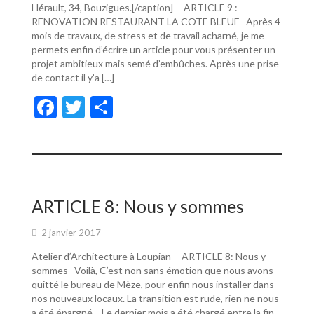
Hérault, 34, Bouzigues.[/caption] ARTICLE 9 :
RENOVATION RESTAURANT LA COTE BLEUE Après 4
mois de travaux, de stress et de travail acharné, je me
permets enfin d’écrire un article pour vous présenter un
projet ambitieux mais semé d’embûches. Après une prise
de contact il y’a […]
F
T
P
ac
w
ar
e
itt
ta
b
er
g
o
er
ARTICLE 8: Nous y sommes
o
2 janvier 2017
k
Atelier d’Architecture à Loupian ARTICLE 8: Nous y
sommes Voilà, C’est non sans émotion que nous avons
quitté le bureau de Mèze, pour enfin nous installer dans
nos nouveaux locaux. La transition est rude, rien ne nous
a été épargné… Le dernier mois a été chargé entre la fin