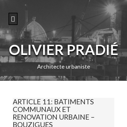
S
k
i
p
t
o
c
o
OLIVIER PRADIÉ
n
t
e
n
Architecte urbaniste
t
ARTICLE 11: BATIMENTS
COMMUNAUX ET
RENOVATION URBAINE –
BOUZIGUES