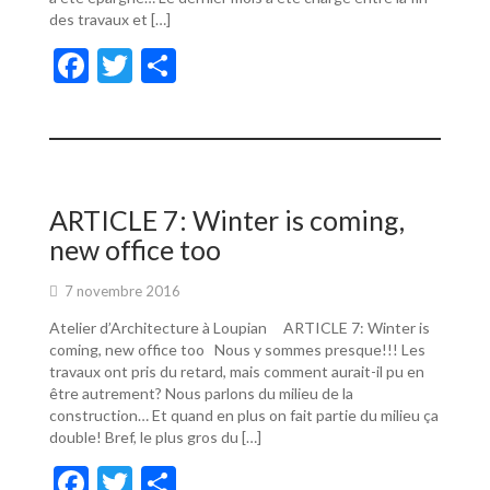
des travaux et […]
F
T
P
ac
w
ar
e
itt
ta
b
er
g
o
er
ARTICLE 7: Winter is coming,
o
new office too
k
7 novembre 2016
Atelier d’Architecture à Loupian ARTICLE 7: Winter is
coming, new office too Nous y sommes presque!!! Les
travaux ont pris du retard, mais comment aurait-il pu en
être autrement? Nous parlons du milieu de la
construction… Et quand en plus on fait partie du milieu ça
double! Bref, le plus gros du […]
F
T
P