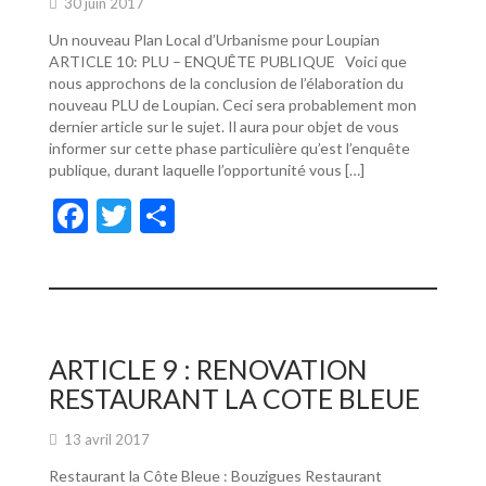
30 juin 2017
Un nouveau Plan Local d’Urbanisme pour Loupian
ARTICLE 10: PLU – ENQUÊTE PUBLIQUE Voici que
nous approchons de la conclusion de l’élaboration du
nouveau PLU de Loupian. Ceci sera probablement mon
dernier article sur le sujet. Il aura pour objet de vous
informer sur cette phase particulière qu’est l’enquête
publique, durant laquelle l’opportunité vous […]
F
T
P
ac
w
ar
e
itt
ta
b
er
g
o
er
ARTICLE 9 : RENOVATION
o
RESTAURANT LA COTE BLEUE
k
13 avril 2017
Restaurant la Côte Bleue : Bouzigues Restaurant