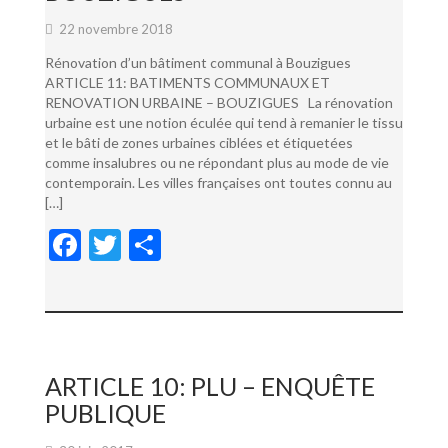
22 novembre 2018
Rénovation d’un bâtiment communal à Bouzigues
ARTICLE 11: BATIMENTS COMMUNAUX ET
RENOVATION URBAINE – BOUZIGUES La rénovation
urbaine est une notion éculée qui tend à remanier le tissu
et le bâti de zones urbaines ciblées et étiquetées
comme insalubres ou ne répondant plus au mode de vie
contemporain. Les villes françaises ont toutes connu au
[…]
F
T
P
ac
w
ar
e
itt
ta
b
er
g
o
er
ARTICLE 10: PLU – ENQUÊTE
o
PUBLIQUE
k