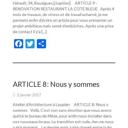
Hérault, 34, Bouzigues.[/caption] ARTICLE 9 :
RENOVATION RESTAURANT LA COTE BLEUE Après 4
mois de travaux, de stress et de travail acharné, je me
permets enfin d’écrire un article pour vous présenter un
projet ambitieux mais semé d’embûches. Après une prise
de contact il y’a […]
F
T
P
ac
w
ar
e
itt
ta
b
er
g
o
er
ARTICLE 8: Nous y sommes
o
2 janvier 2017
k
Atelier d’Architecture à Loupian ARTICLE 8: Nous y
sommes Voilà, C’est non sans émotion que nous avons
quitté le bureau de Mèze, pour enfin nous installer dans
nos nouveaux locaux. La transition est rude, rien ne nous
a été épargné… Le dernier mois a été chargé entre la fin