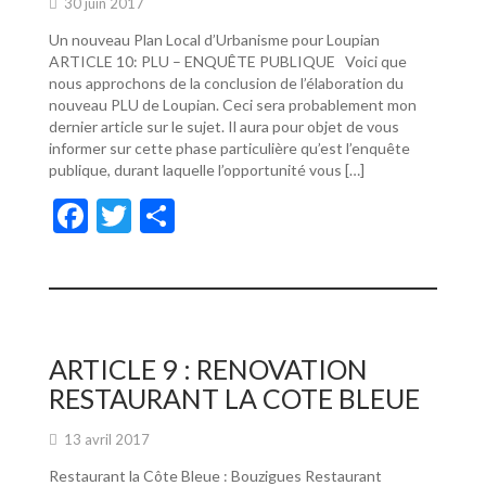
30 juin 2017
Un nouveau Plan Local d’Urbanisme pour Loupian
ARTICLE 10: PLU – ENQUÊTE PUBLIQUE Voici que
nous approchons de la conclusion de l’élaboration du
nouveau PLU de Loupian. Ceci sera probablement mon
dernier article sur le sujet. Il aura pour objet de vous
informer sur cette phase particulière qu’est l’enquête
publique, durant laquelle l’opportunité vous […]
F
T
P
ac
w
ar
e
itt
ta
b
er
g
o
er
ARTICLE 9 : RENOVATION
o
RESTAURANT LA COTE BLEUE
k
13 avril 2017
Restaurant la Côte Bleue : Bouzigues Restaurant