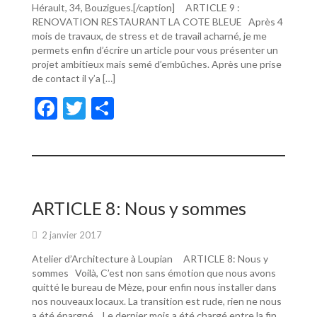
Hérault, 34, Bouzigues.[/caption] ARTICLE 9 :
RENOVATION RESTAURANT LA COTE BLEUE Après 4
mois de travaux, de stress et de travail acharné, je me
permets enfin d’écrire un article pour vous présenter un
projet ambitieux mais semé d’embûches. Après une prise
de contact il y’a […]
F
T
P
ac
w
ar
e
itt
ta
b
er
g
o
er
ARTICLE 8: Nous y sommes
o
2 janvier 2017
k
Atelier d’Architecture à Loupian ARTICLE 8: Nous y
sommes Voilà, C’est non sans émotion que nous avons
quitté le bureau de Mèze, pour enfin nous installer dans
nos nouveaux locaux. La transition est rude, rien ne nous
a été épargné… Le dernier mois a été chargé entre la fin