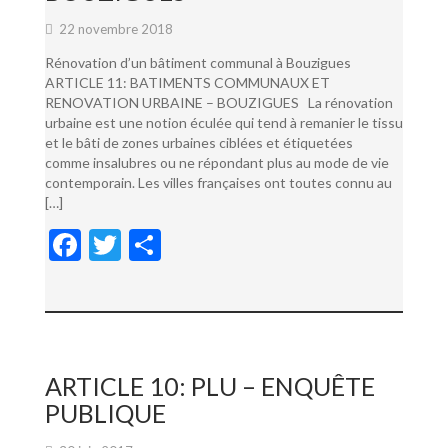
22 novembre 2018
Rénovation d’un bâtiment communal à Bouzigues
ARTICLE 11: BATIMENTS COMMUNAUX ET
RENOVATION URBAINE – BOUZIGUES La rénovation
urbaine est une notion éculée qui tend à remanier le tissu
et le bâti de zones urbaines ciblées et étiquetées
comme insalubres ou ne répondant plus au mode de vie
contemporain. Les villes françaises ont toutes connu au
[…]
F
T
P
ac
w
ar
e
itt
ta
b
er
g
o
er
ARTICLE 10: PLU – ENQUÊTE
o
PUBLIQUE
k