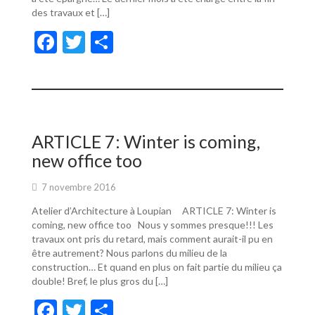
des travaux et […]
F
T
P
ac
w
ar
e
itt
ta
b
er
g
o
er
ARTICLE 7: Winter is coming,
o
new office too
k
7 novembre 2016
Atelier d’Architecture à Loupian ARTICLE 7: Winter is
coming, new office too Nous y sommes presque!!! Les
travaux ont pris du retard, mais comment aurait-il pu en
être autrement? Nous parlons du milieu de la
construction… Et quand en plus on fait partie du milieu ça
double! Bref, le plus gros du […]
F
T
P