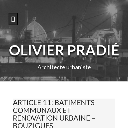
S
k
i
p
t
o
c
o
OLIVIER PRADIÉ
n
t
e
n
Architecte urbaniste
t
ARTICLE 11: BATIMENTS
COMMUNAUX ET
RENOVATION URBAINE –
BOUZIGUES