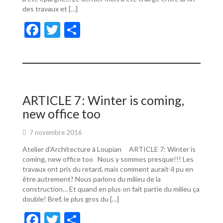
des travaux et […]
F
T
P
ac
w
ar
e
itt
ta
b
er
g
o
er
ARTICLE 7: Winter is coming,
o
new office too
k
7 novembre 2016
Atelier d’Architecture à Loupian ARTICLE 7: Winter is
coming, new office too Nous y sommes presque!!! Les
travaux ont pris du retard, mais comment aurait-il pu en
être autrement? Nous parlons du milieu de la
construction… Et quand en plus on fait partie du milieu ça
double! Bref, le plus gros du […]
F
T
P