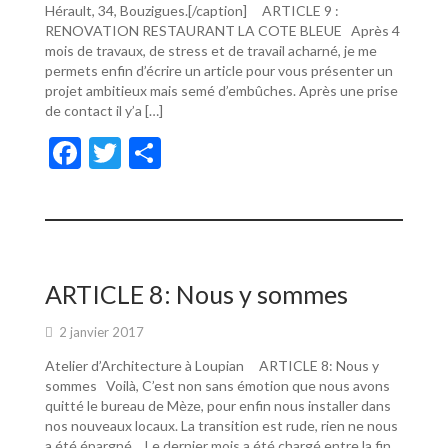
Hérault, 34, Bouzigues.[/caption] ARTICLE 9 :
RENOVATION RESTAURANT LA COTE BLEUE Après 4
mois de travaux, de stress et de travail acharné, je me
permets enfin d’écrire un article pour vous présenter un
projet ambitieux mais semé d’embûches. Après une prise
de contact il y’a […]
F
T
P
ac
w
ar
e
itt
ta
b
er
g
o
er
ARTICLE 8: Nous y sommes
o
2 janvier 2017
k
Atelier d’Architecture à Loupian ARTICLE 8: Nous y
sommes Voilà, C’est non sans émotion que nous avons
quitté le bureau de Mèze, pour enfin nous installer dans
nos nouveaux locaux. La transition est rude, rien ne nous
a été épargné… Le dernier mois a été chargé entre la fin