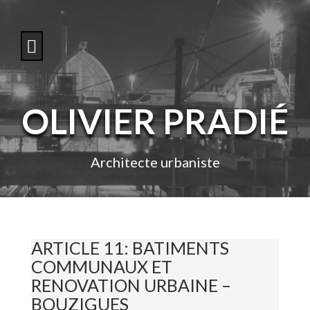
S
k
i
p
t
o
c
o
OLIVIER PRADIÉ
n
t
e
n
Architecte urbaniste
t
ARTICLE 11: BATIMENTS
COMMUNAUX ET
RENOVATION URBAINE –
BOUZIGUES