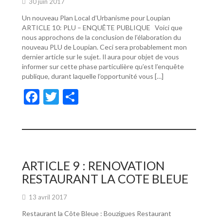
30 juin 2017
Un nouveau Plan Local d’Urbanisme pour Loupian
ARTICLE 10: PLU – ENQUÊTE PUBLIQUE Voici que
nous approchons de la conclusion de l’élaboration du
nouveau PLU de Loupian. Ceci sera probablement mon
dernier article sur le sujet. Il aura pour objet de vous
informer sur cette phase particulière qu’est l’enquête
publique, durant laquelle l’opportunité vous […]
F
T
P
ac
w
ar
e
itt
ta
b
er
g
o
er
ARTICLE 9 : RENOVATION
o
RESTAURANT LA COTE BLEUE
k
13 avril 2017
Restaurant la Côte Bleue : Bouzigues Restaurant