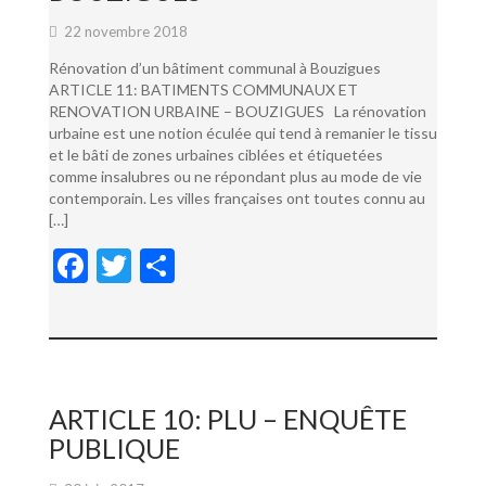
22 novembre 2018
Rénovation d’un bâtiment communal à Bouzigues
ARTICLE 11: BATIMENTS COMMUNAUX ET
RENOVATION URBAINE – BOUZIGUES La rénovation
urbaine est une notion éculée qui tend à remanier le tissu
et le bâti de zones urbaines ciblées et étiquetées
comme insalubres ou ne répondant plus au mode de vie
contemporain. Les villes françaises ont toutes connu au
[…]
F
T
P
ac
w
ar
e
itt
ta
b
er
g
o
er
ARTICLE 10: PLU – ENQUÊTE
o
PUBLIQUE
k