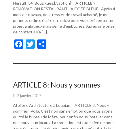
Hérault, 34, Bouzigues.[/caption] ARTICLE 9 :
RENOVATION RESTAURANT LA COTE BLEUE Après 4
mois de travaux, de stress et de travail acharné, je me
permets enfin d’écrire un article pour vous présenter un
projet ambitieux mais semé d’embûches. Après une prise
de contact il y’a […]
F
T
P
ac
w
ar
e
itt
ta
b
er
g
o
er
ARTICLE 8: Nous y sommes
o
2 janvier 2017
k
Atelier d’Architecture à Loupian ARTICLE 8: Nous y
sommes Voilà, C’est non sans émotion que nous avons
quitté le bureau de Mèze, pour enfin nous installer dans
nos nouveaux locaux. La transition est rude, rien ne nous
a été épargné… Le dernier mois a été chargé entre la fin