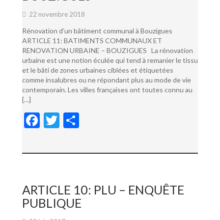
22 novembre 2018
Rénovation d’un bâtiment communal à Bouzigues
ARTICLE 11: BATIMENTS COMMUNAUX ET
RENOVATION URBAINE – BOUZIGUES La rénovation
urbaine est une notion éculée qui tend à remanier le tissu
et le bâti de zones urbaines ciblées et étiquetées
comme insalubres ou ne répondant plus au mode de vie
contemporain. Les villes françaises ont toutes connu au
[…]
F
T
P
ac
w
ar
e
itt
ta
b
er
g
o
er
ARTICLE 10: PLU – ENQUÊTE
o
PUBLIQUE
k