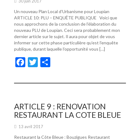
30 juin 2017
Un nouveau Plan Local d’Urbanisme pour Loupian
ARTICLE 10: PLU – ENQUÊTE PUBLIQUE Voici que
nous approchons de la conclusion de l’élaboration du
nouveau PLU de Loupian. Ceci sera probablement mon
dernier article sur le sujet. Il aura pour objet de vous
informer sur cette phase particulière qu’est l’enquête
publique, durant laquelle l’opportunité vous […]
F
T
P
ac
w
ar
e
itt
ta
b
er
g
o
er
ARTICLE 9 : RENOVATION
o
RESTAURANT LA COTE BLEUE
k
13 avril 2017
Restaurant la Côte Bleue : Bouzigues Restaurant