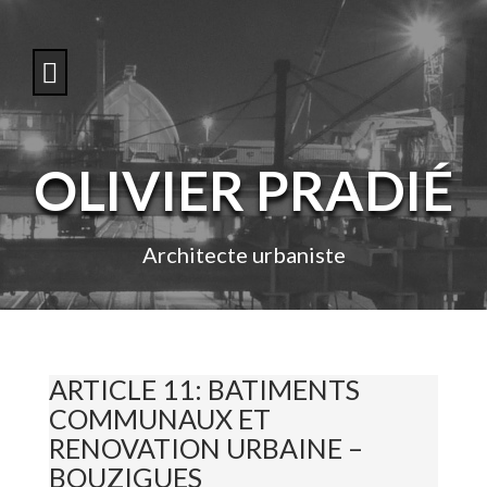
S
k
i
p
t
o
c
o
OLIVIER PRADIÉ
n
t
e
n
Architecte urbaniste
t
ARTICLE 11: BATIMENTS
COMMUNAUX ET
RENOVATION URBAINE –
BOUZIGUES