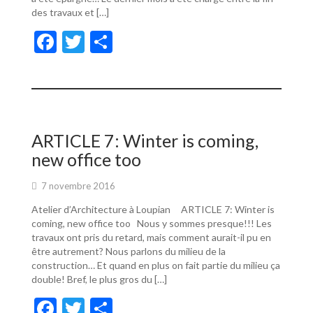
des travaux et […]
F
T
P
ac
w
ar
e
itt
ta
b
er
g
o
er
ARTICLE 7: Winter is coming,
o
new office too
k
7 novembre 2016
Atelier d’Architecture à Loupian ARTICLE 7: Winter is
coming, new office too Nous y sommes presque!!! Les
travaux ont pris du retard, mais comment aurait-il pu en
être autrement? Nous parlons du milieu de la
construction… Et quand en plus on fait partie du milieu ça
double! Bref, le plus gros du […]
F
T
P