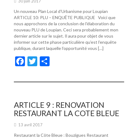
30 juin 2017
Un nouveau Plan Local d’Urbanisme pour Loupian
ARTICLE 10: PLU – ENQUÊTE PUBLIQUE Voici que
nous approchons de la conclusion de l’élaboration du
nouveau PLU de Loupian. Ceci sera probablement mon
dernier article sur le sujet. Il aura pour objet de vous
informer sur cette phase particulière qu’est l’enquête
publique, durant laquelle l’opportunité vous […]
F
T
P
ac
w
ar
e
itt
ta
b
er
g
o
er
ARTICLE 9 : RENOVATION
o
RESTAURANT LA COTE BLEUE
k
13 avril 2017
Restaurant la Côte Bleue : Bouzigues Restaurant