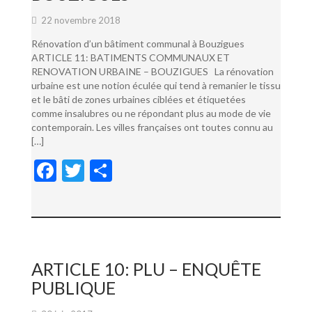
22 novembre 2018
Rénovation d’un bâtiment communal à Bouzigues
ARTICLE 11: BATIMENTS COMMUNAUX ET
RENOVATION URBAINE – BOUZIGUES La rénovation
urbaine est une notion éculée qui tend à remanier le tissu
et le bâti de zones urbaines ciblées et étiquetées
comme insalubres ou ne répondant plus au mode de vie
contemporain. Les villes françaises ont toutes connu au
[…]
F
T
P
ac
w
ar
e
itt
ta
b
er
g
o
er
ARTICLE 10: PLU – ENQUÊTE
o
PUBLIQUE
k