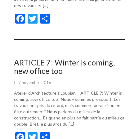
des travaux et […]
F
T
P
ac
w
ar
e
itt
ta
b
er
g
o
er
ARTICLE 7: Winter is coming,
o
new office too
k
7 novembre 2016
Atelier d’Architecture à Loupian ARTICLE 7: Winter is
coming, new office too Nous y sommes presque!!! Les
travaux ont pris du retard, mais comment aurait-il pu en
être autrement? Nous parlons du milieu de la
construction… Et quand en plus on fait partie du milieu ça
double! Bref, le plus gros du […]
F
T
P