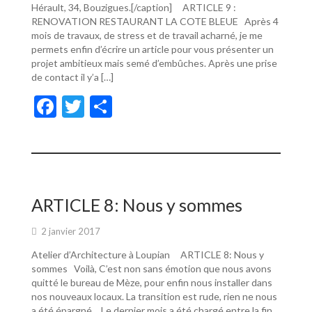
Hérault, 34, Bouzigues.[/caption] ARTICLE 9 :
RENOVATION RESTAURANT LA COTE BLEUE Après 4
mois de travaux, de stress et de travail acharné, je me
permets enfin d’écrire un article pour vous présenter un
projet ambitieux mais semé d’embûches. Après une prise
de contact il y’a […]
F
T
P
ac
w
ar
e
itt
ta
b
er
g
o
er
ARTICLE 8: Nous y sommes
o
2 janvier 2017
k
Atelier d’Architecture à Loupian ARTICLE 8: Nous y
sommes Voilà, C’est non sans émotion que nous avons
quitté le bureau de Mèze, pour enfin nous installer dans
nos nouveaux locaux. La transition est rude, rien ne nous
a été épargné… Le dernier mois a été chargé entre la fin