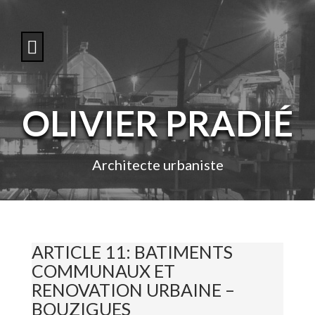
S
k
i
p
t
o
c
o
OLIVIER PRADIÉ
n
t
e
n
Architecte urbaniste
t
ARTICLE 11: BATIMENTS
COMMUNAUX ET
RENOVATION URBAINE –
BOUZIGUES