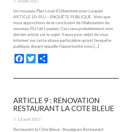
30 juin 2017
Un nouveau Plan Local d’Urbanisme pour Loupian
ARTICLE 10: PLU – ENQUÊTE PUBLIQUE Voici que
nous approchons de la conclusion de l’élaboration du
nouveau PLU de Loupian. Ceci sera probablement mon
dernier article sur le sujet. Il aura pour objet de vous
informer sur cette phase particulière qu’est l’enquête
publique, durant laquelle l’opportunité vous […]
F
T
P
ac
w
ar
e
itt
ta
b
er
g
o
er
ARTICLE 9 : RENOVATION
o
RESTAURANT LA COTE BLEUE
k
13 avril 2017
Restaurant la Côte Bleue : Bouzigues Restaurant