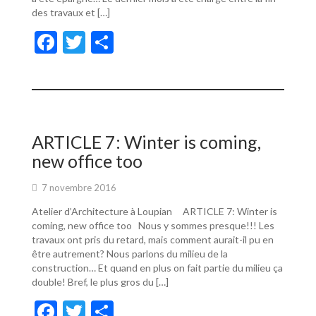
des travaux et […]
F
T
P
ac
w
ar
e
itt
ta
b
er
g
o
er
ARTICLE 7: Winter is coming,
o
new office too
k
7 novembre 2016
Atelier d’Architecture à Loupian ARTICLE 7: Winter is
coming, new office too Nous y sommes presque!!! Les
travaux ont pris du retard, mais comment aurait-il pu en
être autrement? Nous parlons du milieu de la
construction… Et quand en plus on fait partie du milieu ça
double! Bref, le plus gros du […]
F
T
P