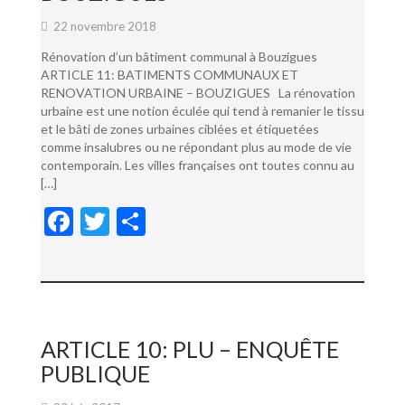
22 novembre 2018
Rénovation d’un bâtiment communal à Bouzigues
ARTICLE 11: BATIMENTS COMMUNAUX ET
RENOVATION URBAINE – BOUZIGUES La rénovation
urbaine est une notion éculée qui tend à remanier le tissu
et le bâti de zones urbaines ciblées et étiquetées
comme insalubres ou ne répondant plus au mode de vie
contemporain. Les villes françaises ont toutes connu au
[…]
F
T
P
ac
w
ar
e
itt
ta
b
er
g
o
er
ARTICLE 10: PLU – ENQUÊTE
o
PUBLIQUE
k