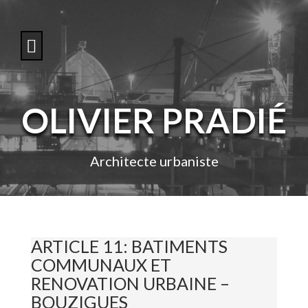
S
k
i
p
t
o
c
o
OLIVIER PRADIÉ
n
t
e
n
Architecte urbaniste
t
ARTICLE 11: BATIMENTS
COMMUNAUX ET
RENOVATION URBAINE –
BOUZIGUES