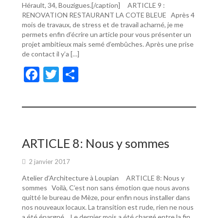
Hérault, 34, Bouzigues.[/caption] ARTICLE 9 :
RENOVATION RESTAURANT LA COTE BLEUE Après 4
mois de travaux, de stress et de travail acharné, je me
permets enfin d’écrire un article pour vous présenter un
projet ambitieux mais semé d’embûches. Après une prise
de contact il y’a […]
F
T
P
ac
w
ar
e
itt
ta
b
er
g
o
er
ARTICLE 8: Nous y sommes
o
2 janvier 2017
k
Atelier d’Architecture à Loupian ARTICLE 8: Nous y
sommes Voilà, C’est non sans émotion que nous avons
quitté le bureau de Mèze, pour enfin nous installer dans
nos nouveaux locaux. La transition est rude, rien ne nous
a été épargné… Le dernier mois a été chargé entre la fin